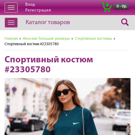
Вход
|
0 - 0р.
Открыть
Регистрация
навигацию
Каталог товаров
Открыть
навигацию
Главная
»
Женские большие размеры
»
Спортивные костюмы
»
Спортивный костюм #23305780
Спортивный костюм
#23305780