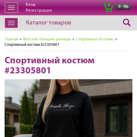
Вход
|
0 - 0р.
Открыть
Регистрация
навигацию
Каталог товаров
Открыть
навигацию
Главная
»
Женские большие размеры
»
Спортивные костюмы
»
Спортивный костюм #23305801
Спортивный костюм
#23305801