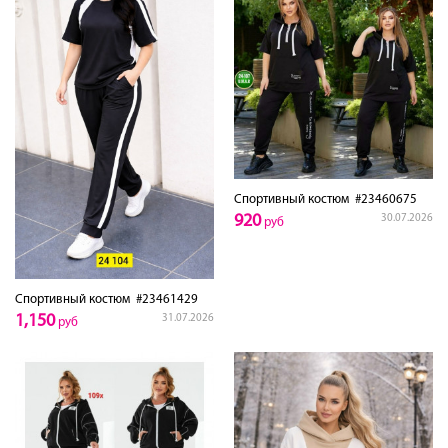
Спортивный костюм
#23460675
920
30.07.2026
руб
Спортивный костюм
#23461429
1,150
31.07.2026
руб