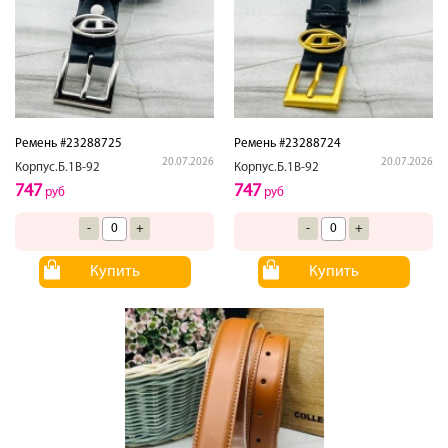
Ремень #23288725
Ремень #23288724
20.07.2026
20.07.2026
Корпус.Б.1В-92
Корпус.Б.1В-92
747
747
руб
руб
-
+
-
+
Купить
Купить