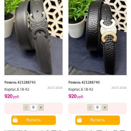
Ремень #23288743
Ремень #23288740
20.07.2026
20.07.2026
Корпус.Б.1В-92
Корпус.Б.1В-92
920
920
руб
руб
-
+
-
+
Купить
Купить