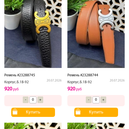
Ремень #23288745
Ремень #23288744
20.07.2026
20.07.2026
Корпус.Б.1В-92
Корпус.Б.1В-92
920
920
руб
руб
-
+
-
+
Купить
Купить