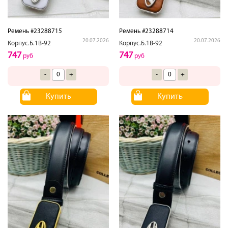
Ремень #23288715
Ремень #23288714
20.07.2026
20.07.2026
Корпус.Б.1В-92
Корпус.Б.1В-92
747
747
руб
руб
-
+
-
+
Купить
Купить