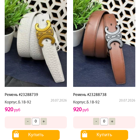
Ремень #23288739
Ремень #23288738
20.07.2026
20.07.2026
Корпус.Б.1В-92
Корпус.Б.1В-92
920
920
руб
руб
-
+
-
+
Купить
Купить