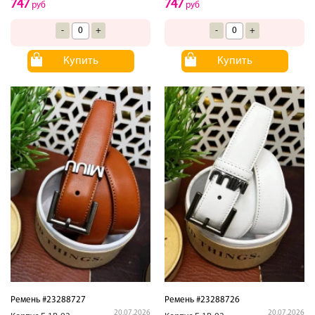
747
747
руб
руб
-
+
-
+
Купить
Купить
Ремень #23288727
Ремень #23288726
20.07.2026
20.07.2026