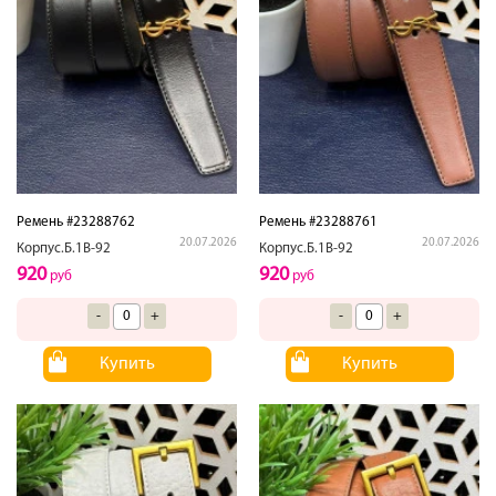
Ремень #23288762
Ремень #23288761
20.07.2026
20.07.2026
Корпус.Б.1В-92
Корпус.Б.1В-92
920
920
руб
руб
-
+
-
+
Купить
Купить