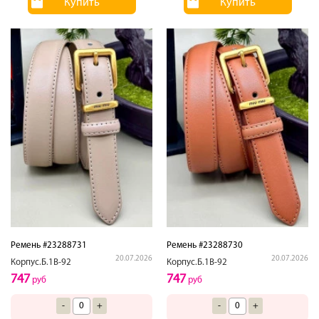
Купить
Купить
Ремень #23288731
Ремень #23288730
20.07.2026
20.07.2026
Корпус.Б.1В-92
Корпус.Б.1В-92
747
747
руб
руб
-
+
-
+