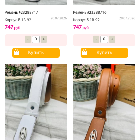
Ремень #23288717
Ремень #23288716
20.07.2026
20.07.2026
Корпус.Б.1В-92
Корпус.Б.1В-92
747
747
руб
руб
-
+
-
+
Купить
Купить