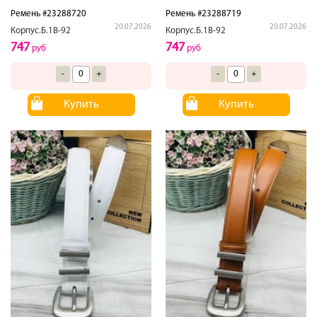
Ремень #23288720
Ремень #23288719
20.07.2026
20.07.2026
Корпус.Б.1В-92
Корпус.Б.1В-92
747
747
руб
руб
-
+
-
+
Купить
Купить