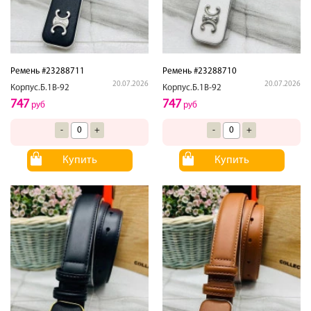
Ремень #23288711
Ремень #23288710
20.07.2026
20.07.2026
Корпус.Б.1В-92
Корпус.Б.1В-92
747
747
руб
руб
-
+
-
+
Купить
Купить