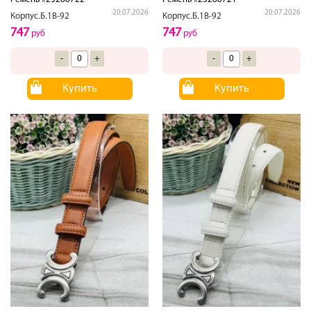
20.07.2026
20.07.2026
Корпус.Б.1В-92
Корпус.Б.1В-92
747
747
руб
руб
-
+
-
+
Купить
Купить