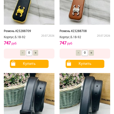
Ремень #23288709
Ремень #23288708
20.07.2026
20.07.2026
Корпус.Б.1В-92
Корпус.Б.1В-92
747
747
руб
руб
-
+
-
+
Купить
Купить