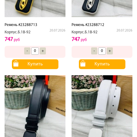
Ремень #23288713
Ремень #23288712
20.07.2026
20.07.2026
Корпус.Б.1В-92
Корпус.Б.1В-92
747
747
руб
руб
-
+
-
+
Купить
Купить