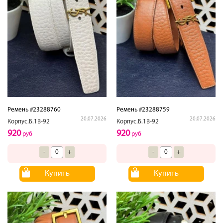
Ремень #23288760
Ремень #23288759
20.07.2026
20.07.2026
Корпус.Б.1В-92
Корпус.Б.1В-92
920
920
руб
руб
-
+
-
+
Купить
Купить