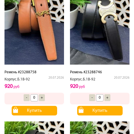
Ремень #23288758
Ремень #23288746
20.07.2026
20.07.2026
Корпус.Б.1В-92
Корпус.Б.1В-92
920
920
руб
руб
-
+
-
+
Купить
Купить