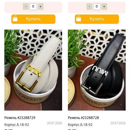
-
+
-
+
Купить
Купить
Ремень #23288729
Ремень #23288728
20.07.2026
20.07.2026
Корпус.Б.1В-92
Корпус.Б.1В-92