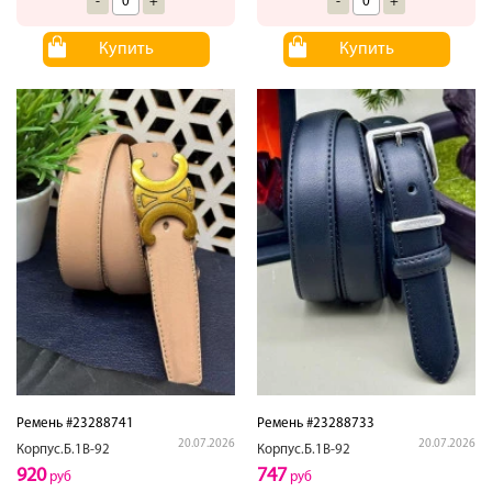
-
+
-
+
Купить
Купить
Ремень #23288741
Ремень #23288733
20.07.2026
20.07.2026
Корпус.Б.1В-92
Корпус.Б.1В-92
920
747
руб
руб