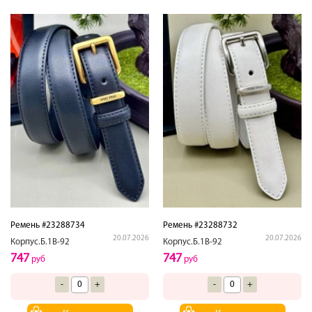
Ремень #23288734
Ремень #23288732
20.07.2026
20.07.2026
Корпус.Б.1В-92
Корпус.Б.1В-92
747
747
руб
руб
-
+
-
+