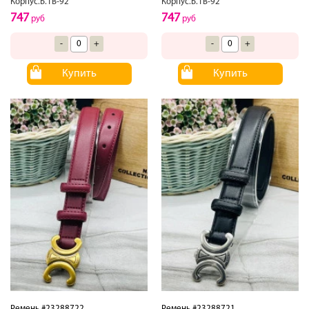
Корпус.Б.1В-92
Корпус.Б.1В-92
747
747
руб
руб
-
+
-
+
Купить
Купить
Ремень #23288722
Ремень #23288721