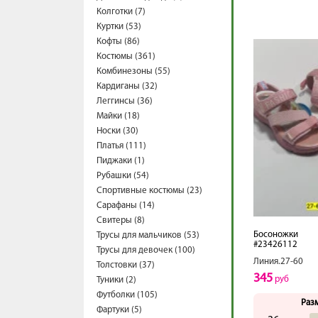
Колготки (7)
Куртки (53)
Кофты (86)
Костюмы (361)
Комбинезоны (55)
Кардиганы (32)
Леггинсы (36)
Майки (18)
Носки (30)
Платья (111)
Пиджаки (1)
Рубашки (54)
Спортивные костюмы (23)
Сарафаны (14)
Свитеры (8)
Босоножки
Трусы для мальчиков (53)
#23426112
Трусы для девочек (100)
Линия.27-60
Толстовки (37)
345
руб
Туники (2)
Футболки (105)
Раз
Фартуки (5)