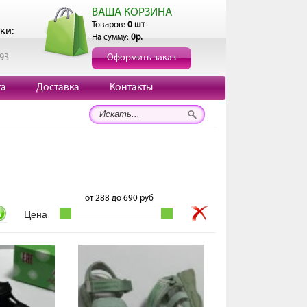
ВАША КОРЗИНА
Товаров:
0 шт
ки:
На сумму:
0р.
193
Оформить заказ
та
Доставка
Контакты
от
288
до
690
руб