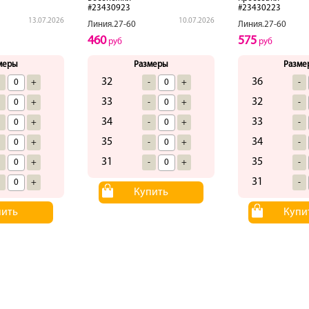
#23430923
#23430223
13.07.2026
10.07.2026
Линия.27-60
Линия.27-60
460
575
руб
руб
меры
Размеры
Разме
32
36
-
+
-
+
-
33
32
-
+
-
+
-
34
33
-
+
-
+
-
35
34
-
+
-
+
-
31
35
-
+
-
+
-
31
-
+
-
Купить
пить
Купи