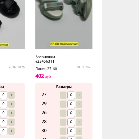
Босоножки
#23456311
28.07.2026
28.07.2026
Линия.27-60
402
руб
ры
Размеры
27
+
-
+
29
+
-
+
26
+
-
+
28
+
-
+
30
+
-
+