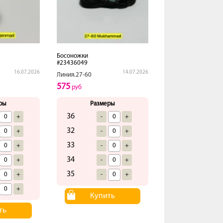
Босоножки
#23436049
16.07.2026
14.07.2026
Линия.27-60
575
руб
ры
Размеры
36
+
-
+
32
+
-
+
33
+
-
+
34
+
-
+
35
+
-
+
+
Купить
ть