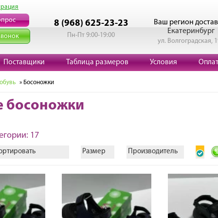
трация
опрос
Ваш регион достав
8 (968) 625-23-23
Екатеринбург
Пн-Пт 9:00-19:00
звонок
ул. Волгоградская, 
Поставщики
Таблица размеров
Условия
Опла
 обувь
» Босоножки
е босоножки
егории: 17
ортировать
Размер
Производитель