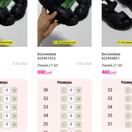
Босоножки
Босоножки
#23461433
#23456851
31.07.2026
31.07.2026
Линия.27-60
Линия.27-60
690
460
руб
руб
меры
Размеры
Разме
36
32
-
+
-
+
-
32
33
-
+
-
+
-
33
34
-
+
-
+
-
34
35
-
+
-
+
-
35
31
-
+
-
+
-