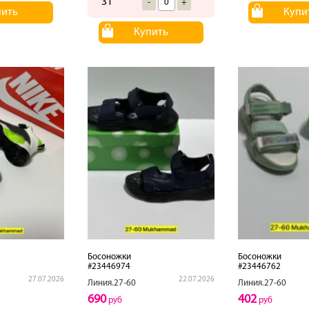
31
-
+
пить
Купи
Купить
Босоножки
Босоножки
#23446974
#23446762
27.07.2026
22.07.2026
Линия.27-60
Линия.27-60
690
402
руб
руб