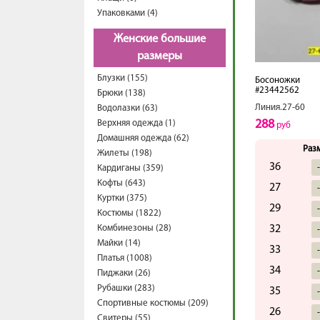
Упаковками (4)
Женские большие
размеры
Блузки (155)
Босоножки
#23442562
Брюки (138)
Линия.27-60
Водолазки (63)
288
Верхняя одежда (1)
руб
Домашняя одежда (62)
Раз
Жилеты (198)
36
Кардиганы (359)
Кофты (643)
27
Куртки (375)
29
Костюмы (1822)
Комбинезоны (28)
32
Майки (14)
33
Платья (1008)
34
Пиджаки (26)
Рубашки (283)
35
Спортивные костюмы (209)
26
Свитеры (55)