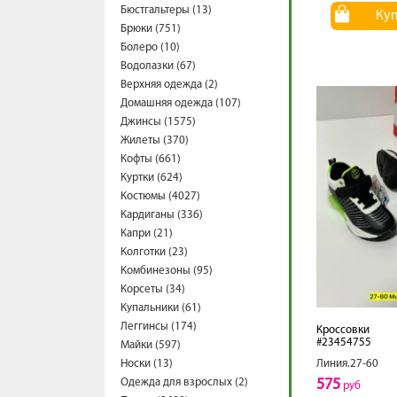
Бюстгальтеры (13)
Ку
Брюки (751)
Болеро (10)
Водолазки (67)
Верхняя одежда (2)
Домашняя одежда (107)
Джинсы (1575)
Жилеты (370)
Кофты (661)
Куртки (624)
Костюмы (4027)
Кардиганы (336)
Капри (21)
Колготки (23)
Комбинезоны (95)
Корсеты (34)
Купальники (61)
Леггинсы (174)
Кроссовки
#23454755
Майки (597)
Носки (13)
Линия.27-60
Одежда для взрослых (2)
575
руб