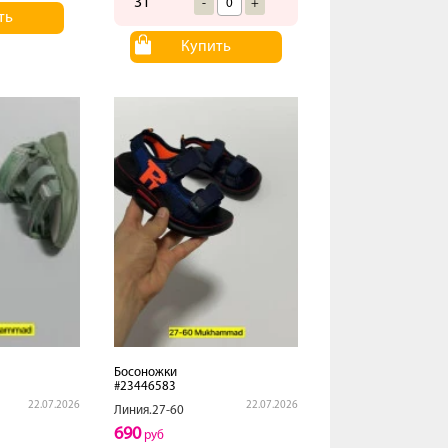
31
-
+
ть
Купить
Босоножки
#23446583
22.07.2026
22.07.2026
Линия.27-60
690
руб