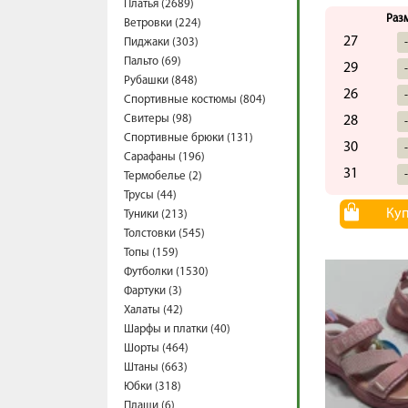
Платья (2689)
Раз
Ветровки (224)
27
Пиджаки (303)
Пальто (69)
29
Рубашки (848)
26
Спортивные костюмы (804)
Свитеры (98)
28
Спортивные брюки (131)
30
Сарафаны (196)
31
Термобелье (2)
Трусы (44)
Ку
Туники (213)
Толстовки (545)
Топы (159)
Футболки (1530)
Фартуки (3)
Халаты (42)
Шарфы и платки (40)
Шорты (464)
Штаны (663)
Юбки (318)
Плащи (6)