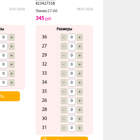
#23427558
10.07.2026
08.07.2026
Линия.27-60
345
руб
ры
Размеры
36
+
-
+
27
+
-
+
29
+
-
+
32
+
-
+
33
+
-
+
34
+
-
+
35
-
+
ть
26
-
+
28
-
+
30
-
+
31
-
+