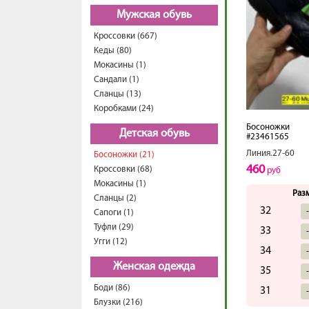
Мужская обувь
Кроссовки (667)
Кеды (80)
Мокасины (1)
Сандали (1)
Сланцы (13)
Коробками (24)
Босоножки
Детская обувь
#23461565
Линия.27-60
Босоножки (21)
460
Кроссовки (68)
руб
Мокасины (1)
Раз
Сланцы (2)
32
Сапоги (1)
Туфли (29)
33
Угги (12)
34
Женская одежда
35
Боди (86)
31
Блузки (216)