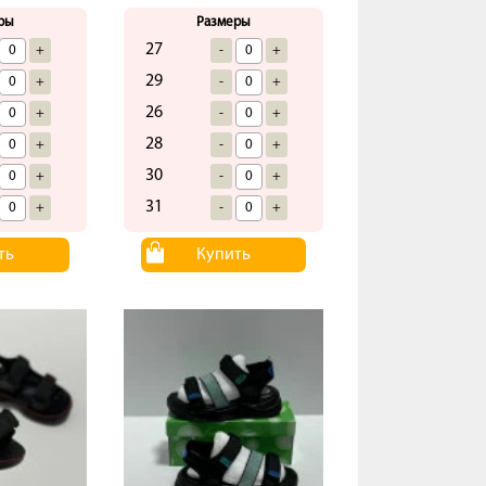
ры
Размеры
27
+
-
+
29
+
-
+
26
+
-
+
28
+
-
+
30
+
-
+
31
+
-
+
ть
Купить