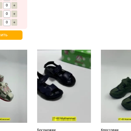
-
+
-
+
-
+
пить
Босоножки
Кроссовки