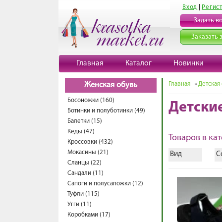
Вход
|
Регис
Задать в
Заказать 
Главная
Каталог
Новинки
Главная
»
Детская
Женская обувь
Босоножки (160)
Детски
Ботинки и полуботинки (49)
Балетки (15)
Кеды (47)
Товаров в кат
Кроссовки (432)
Мокасины (21)
Вид
С
Сланцы (22)
Сандали (11)
Сапоги и полусапожки (12)
Туфли (115)
Угги (11)
Коробками (17)