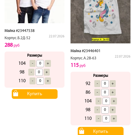
Майка #23447538
22.07.2026
Корпус.Б.2Д-52
288
руб
Майка #23446401
Размеры
22.07.2026
Корпус.А.2В-63
104
-
+
115
руб
98
-
+
Размеры
110
-
+
92
-
+
86
-
+
Купить
104
-
+
98
-
+
110
-
+
Купить