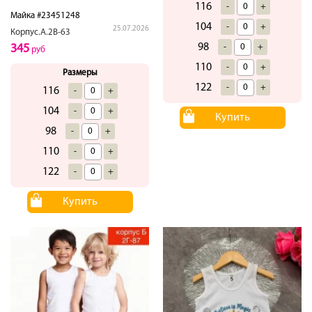
116
-
+
Майка #23451248
104
-
+
25.07.2026
Корпус.А.2В-63
98
-
+
345
руб
110
-
+
Размеры
122
-
+
116
-
+
104
-
+
Купить
98
-
+
110
-
+
122
-
+
Купить