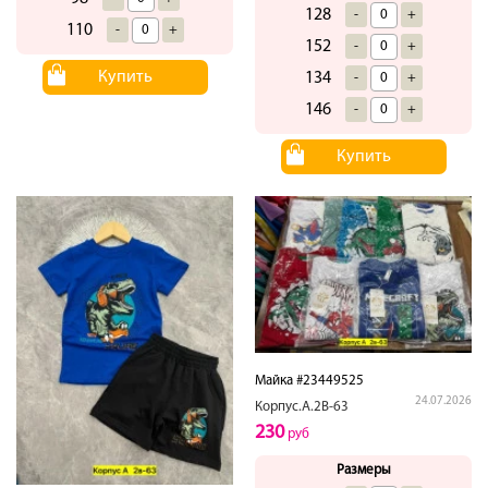
128
-
+
110
-
+
152
-
+
Купить
134
-
+
146
-
+
Купить
Майка #23449525
24.07.2026
Корпус.А.2В-63
230
руб
Размеры