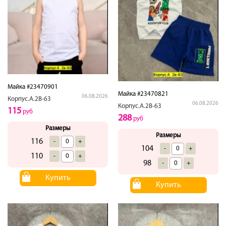
Майка #23470901
Майка #23470821
06.08.2026
Корпус.А.2В-63
06.08.2026
Корпус.А.2В-63
115
руб
288
руб
Размеры
Размеры
116
-
+
104
-
+
110
-
+
98
-
+
Купить
Купить