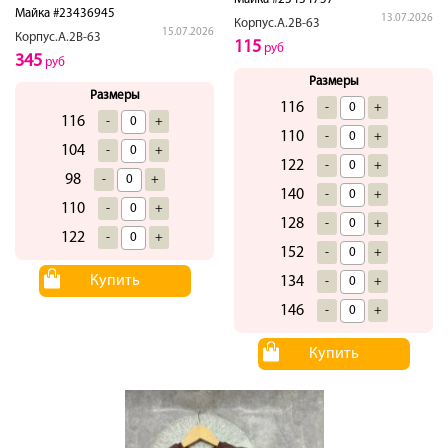
Майка #23436945
13.07.2026
Корпус.А.2В-63
15.07.2026
Корпус.А.2В-63
115
руб
345
руб
Размеры
Размеры
116
-
+
116
-
+
110
-
+
104
-
+
122
-
+
98
-
+
140
-
+
110
-
+
128
-
+
122
-
+
152
-
+
Купить
134
-
+
146
-
+
Купить