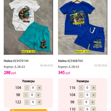
Майка #23470144
Майка #23468764
06.08.2026
05.08.2026
Корпус.А.2В-63
Корпус.А.2В-63
288
345
руб
руб
Размеры
Размеры
104
116
-
+
-
+
98
104
-
+
-
+
122
98
-
+
-
+
110
-
+