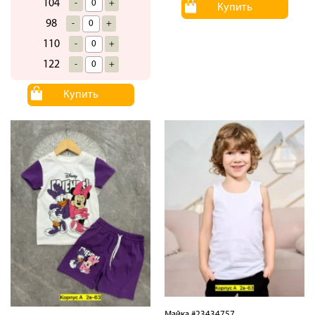
104
-
+
Купить
98
-
+
110
-
+
122
-
+
Купить
Майка #23434757