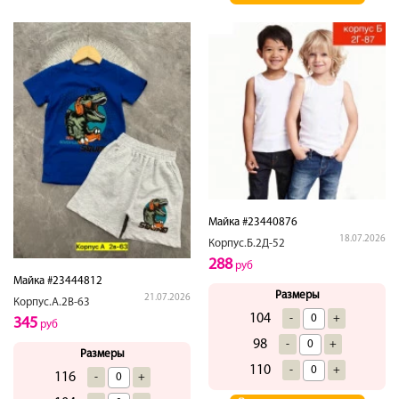
Майка #23440876
18.07.2026
Корпус.Б.2Д-52
288
руб
Майка #23444812
Размеры
21.07.2026
Корпус.А.2В-63
104
-
+
345
руб
98
-
+
Размеры
110
-
+
116
-
+