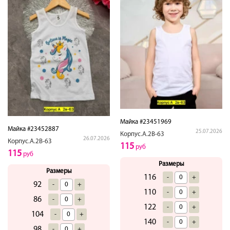
Майка #23451969
Майка #23452887
25.07.2026
Корпус.А.2В-63
26.07.2026
Корпус.А.2В-63
115
руб
115
руб
Размеры
Размеры
116
-
+
92
-
+
110
-
+
86
-
+
122
-
+
104
-
+
140
-
+
98
-
+