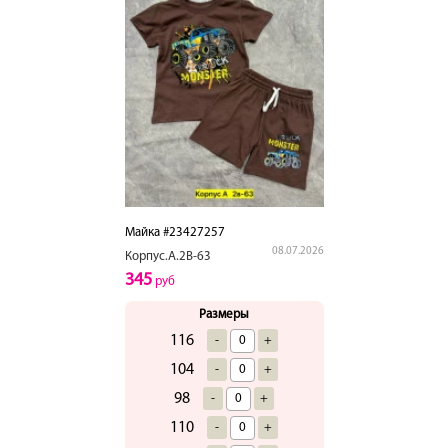
Майка #23427257
08.07.2026
Корпус.А.2В-63
345
руб
Размеры
116
-
+
104
-
+
98
-
+
110
-
+