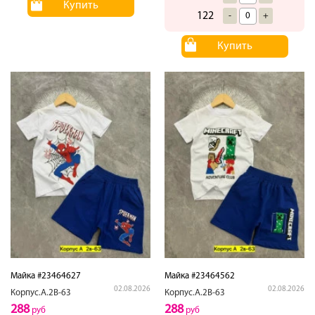
Купить
122
-
+
Купить
Майка #23464627
Майка #23464562
02.08.2026
02.08.2026
Корпус.А.2В-63
Корпус.А.2В-63
288
288
руб
руб