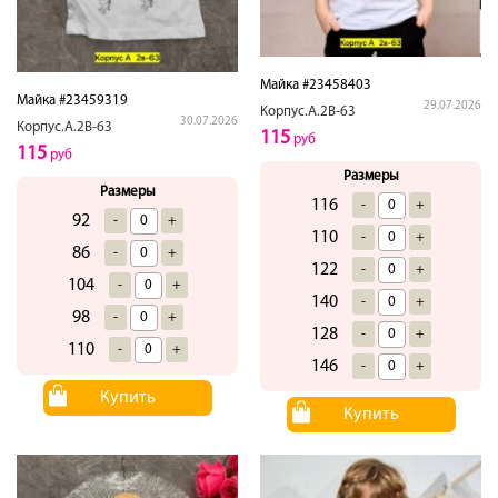
Майка #23458403
Майка #23459319
29.07.2026
Корпус.А.2В-63
30.07.2026
Корпус.А.2В-63
115
руб
115
руб
Размеры
Размеры
116
-
+
92
-
+
110
-
+
86
-
+
122
-
+
104
-
+
140
-
+
98
-
+
128
-
+
110
-
+
146
-
+
Купить
Купить