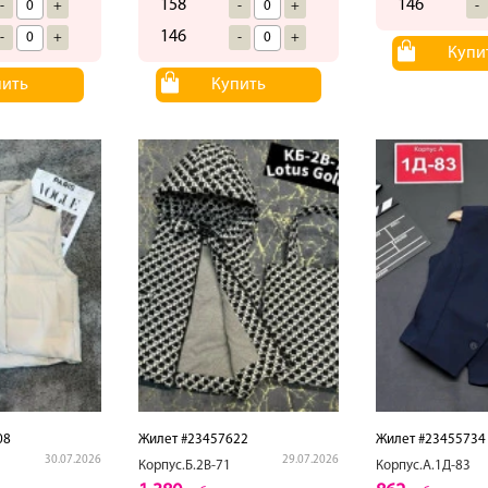
158
146
-
+
-
+
-
146
-
+
-
+
Купи
пить
Купить
08
Жилет #23457622
Жилет #23455734
30.07.2026
29.07.2026
Корпус.Б.2В-71
Корпус.А.1Д-83