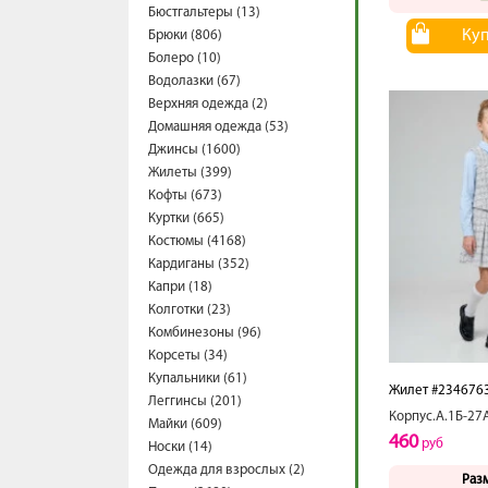
Бюстгальтеры (13)
Ку
Брюки (806)
Болеро (10)
Водолазки (67)
Верхняя одежда (2)
Домашняя одежда (53)
Джинсы (1600)
Жилеты (399)
Кофты (673)
Куртки (665)
Костюмы (4168)
Кардиганы (352)
Капри (18)
Колготки (23)
Комбинезоны (96)
Корсеты (34)
Купальники (61)
Жилет #234676
Леггинсы (201)
Корпус.А.1Б-27
Майки (609)
460
руб
Носки (14)
Одежда для взрослых (2)
Раз