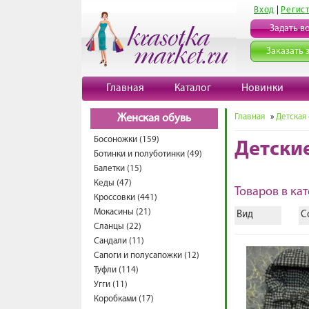
Вход
|
Регис
Задать в
Заказать 
Главная
Каталог
Новинки
Главная
»
Детская
Женская обувь
Босоножки (159)
Детски
Ботинки и полуботинки (49)
Балетки (15)
Кеды (47)
Товаров в кат
Кроссовки (441)
Мокасины (21)
Вид
С
Сланцы (22)
Сандали (11)
Сапоги и полусапожки (12)
Туфли (114)
Угги (11)
Коробками (17)