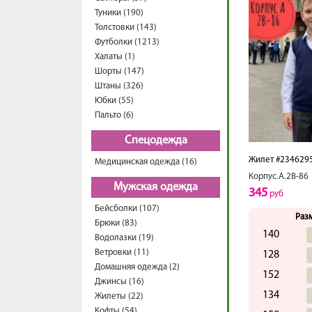
Туники (190)
Толстовки (143)
Футболки (1213)
Халаты (1)
Шорты (147)
Штаны (326)
Юбки (55)
Пальто (6)
Спецодежда
Жилет #234629
Медицинская одежда (16)
Корпус.А.2В-86
Мужская одежда
345
руб
Бейсболки (107)
Раз
Брюки (83)
140
Водолазки (19)
Ветровки (11)
128
Домашняя одежда (2)
152
Джинсы (16)
134
Жилеты (22)
Кофты (54)