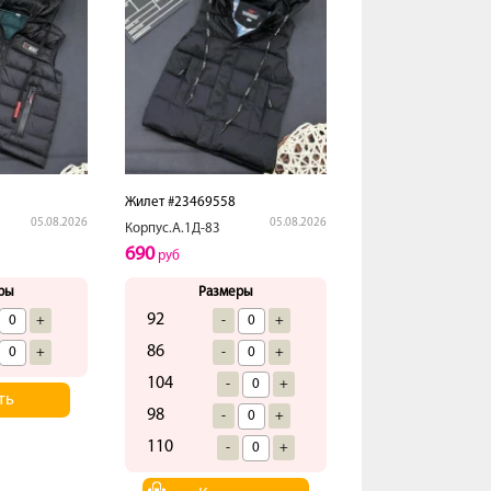
Жилет #23469558
05.08.2026
05.08.2026
Корпус.А.1Д-83
690
руб
ры
Размеры
92
+
-
+
86
+
-
+
104
-
+
ть
98
-
+
110
-
+