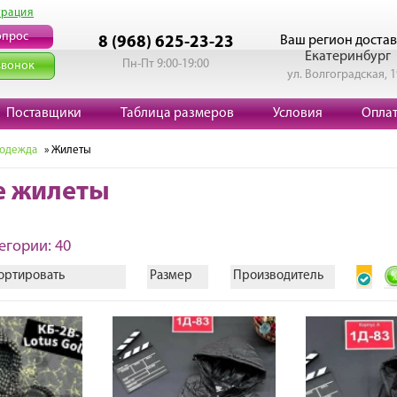
трация
опрос
Ваш регион достав
8 (968) 625-23-23
Екатеринбург
Пн-Пт 9:00-19:00
звонок
ул. Волгоградская, 
Поставщики
Таблица размеров
Условия
Опла
 одежда
» Жилеты
е жилеты
егории: 40
ортировать
Размер
Производитель