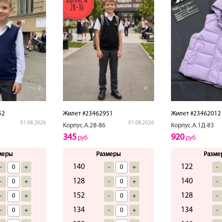
52
Жилет #23462951
Жилет #23462012
01.08.2026
01.08.2026
Корпус.А.2В-86
Корпус.А.1Д-83
345
920
руб
руб
меры
Размеры
Разме
140
122
-
+
-
+
-
128
140
-
+
-
+
-
152
128
-
+
-
+
-
134
134
-
+
-
+
-