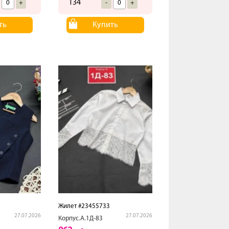
134
+
-
+
ть
Купить
Жилет #23455733
27.07.2026
27.07.2026
Корпус.А.1Д-83