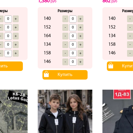
1,380
862
руб
руб
меры
Размеры
Разме
140
140
-
+
-
+
-
152
152
-
+
-
+
-
164
134
-
+
-
+
-
134
158
-
+
-
+
-
158
146
-
+
-
+
-
146
-
+
пить
Купи
Купить