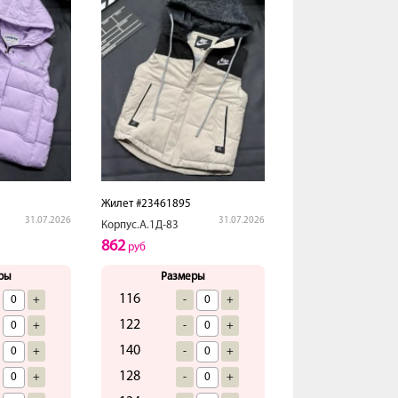
Жилет #23461895
31.07.2026
31.07.2026
Корпус.А.1Д-83
862
руб
ры
Размеры
116
+
-
+
122
+
-
+
140
+
-
+
128
+
-
+