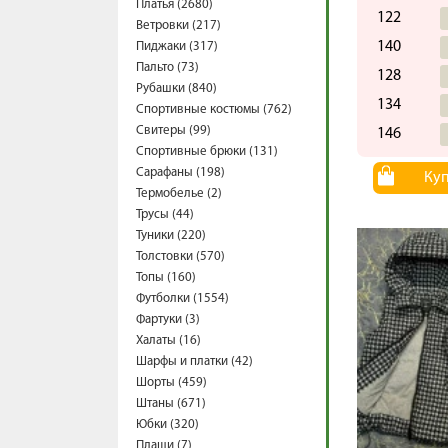
Платья (2680)
122
Ветровки (217)
140
Пиджаки (317)
Пальто (73)
128
Рубашки (840)
134
Спортивные костюмы (762)
Свитеры (99)
146
Спортивные брюки (131)
Сарафаны (198)
Ку
Термобелье (2)
Трусы (44)
Туники (220)
Толстовки (570)
Топы (160)
Футболки (1554)
Фартуки (3)
Халаты (16)
Шарфы и платки (42)
Шорты (459)
Штаны (671)
Юбки (320)
Плащи (7)