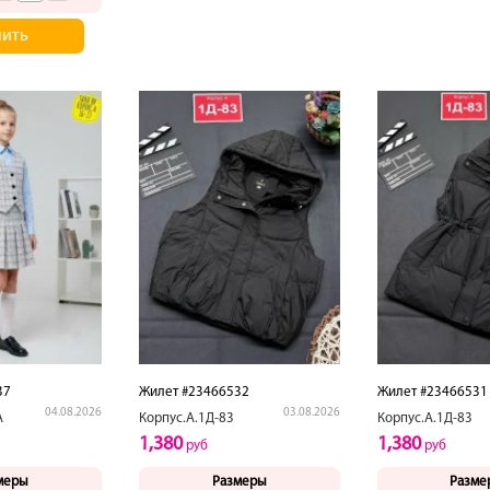
пить
37
Жилет #23466532
Жилет #23466531
04.08.2026
03.08.2026
А
Корпус.А.1Д-83
Корпус.А.1Д-83
1,380
1,380
руб
руб
меры
Размеры
Разме