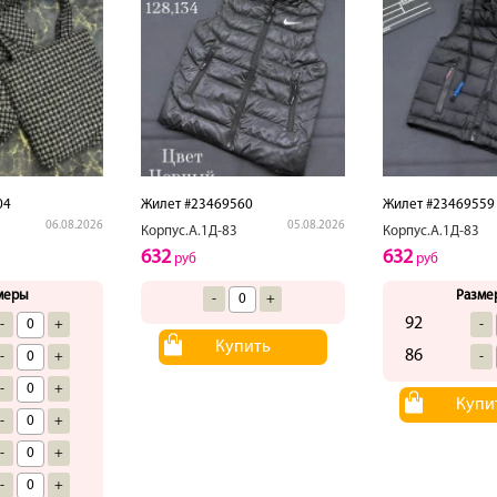
04
Жилет #23469560
Жилет #23469559
06.08.2026
05.08.2026
Корпус.А.1Д-83
Корпус.А.1Д-83
632
632
руб
руб
меры
Разме
-
+
92
-
+
-
Купить
86
-
+
-
-
+
Купи
-
+
-
+
-
+