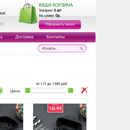
ВАША КОРЗИНА
Товаров:
0 шт
ки:
На сумму:
0р.
193
Оформить заказ
та
Доставка
Контакты
от
115
до
1380
руб