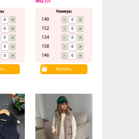
862
руб
ры
Размеры
140
+
-
+
152
+
-
+
134
+
-
+
158
+
-
+
146
+
-
+
ть
Купить