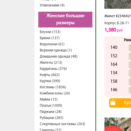
Упаковками (4)
Женские большие
Жилет #234642
размеры
Корпус.Б.2В-71
1,380
руб
Блузки (153)
Брюки (137)
Раз
Водолазки (61)
140
Верхняя одежда (1)
152
Домашняя одежда (48)
Жилеты (213)
164
Кардиганы (376)
134
Кофты (662)
Куртки (399)
158
Костюмы (1836)
146
Комбинезоны (26)
Майки (15)
Ку
Платья (1009)
Пиджаки (28)
Рубашки (285)
Спортивные костюмы (203)
Свитеры (57)