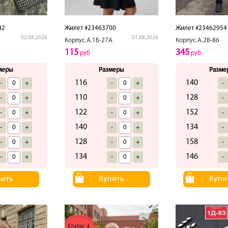
42
Жилет #23463700
Жилет #23462954
02.08.2026
01.08.2026
Корпус.А.1Б-27А
Корпус.А.2В-86
115
345
руб
руб
меры
Размеры
Разме
116
140
-
+
-
+
-
110
128
-
+
-
+
-
122
152
-
+
-
+
-
140
134
-
+
-
+
-
128
158
-
+
-
+
-
134
146
-
+
-
+
-
пить
Купить
Купи