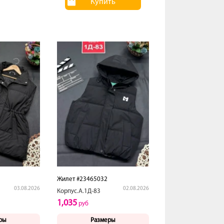
Купить
Жилет #23465032
03.08.2026
02.08.2026
Корпус.А.1Д-83
1,035
руб
ры
Размеры