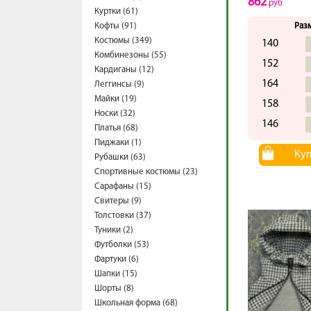
862
руб
Куртки (61)
Кофты (91)
Раз
Костюмы (349)
140
Комбинезоны (55)
152
Кардиганы (12)
164
Леггинсы (9)
Майки (19)
158
Носки (32)
146
Платья (68)
Пиджаки (1)
Ку
Рубашки (63)
Спортивные костюмы (23)
Сарафаны (15)
Свитеры (9)
Толстовки (37)
Туники (2)
Футболки (53)
Фартуки (6)
Шапки (15)
Шорты (8)
Школьная форма (68)