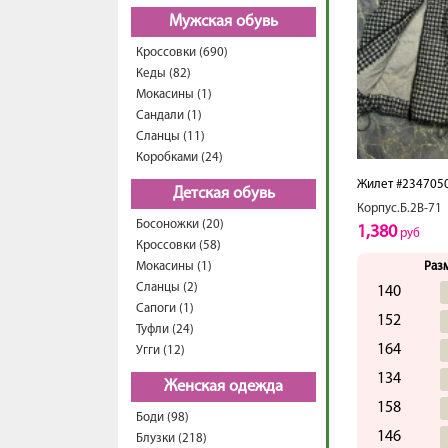
Мужская обувь
Кроссовки (690)
Кеды (82)
Мокасины (1)
Сандали (1)
Сланцы (11)
Коробками (24)
Жилет #234705
Детская обувь
Корпус.Б.2В-71
Босоножки (20)
1,380
руб
Кроссовки (58)
Мокасины (1)
Раз
Сланцы (2)
140
Сапоги (1)
152
Туфли (24)
164
Угги (12)
134
Женская одежда
158
Боди (98)
146
Блузки (218)