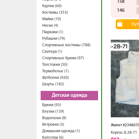
158
Куртки (60)
146
Костюмы (353)
Майки (10)
Ку
Носки (4)
Пиджаки (1)
Рубашки (79)
Спортивные костюмы (788)
Свитера (1)
Спортивные брюки (97)
Толстовки (50)
Термобелье (1)
Футболки (920)
Шорты (183)
Детская одежда
Брюки (93)
Блузки (139)
Водолазки (8)
Ветровки (3)
Жилет #234607
Домашняя одежда (1)
Корпус.Б.2В-71
Колготки (6)