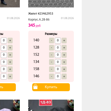
Жилет #23462953
01.08.2026
01.08.2026
Корпус.А.2В-86
345
руб
ры
Размеры
140
+
-
+
128
+
-
+
152
+
-
+
134
+
-
+
158
+
-
+
146
+
-
+
ть
Купить