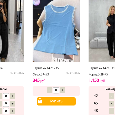
86
Блузка #23471935
Блузка #23471821
07.08.2026
07.08.2026
Федя.24-53
Корпу.Б.2Г-75
345
1,150
руб
руб
меры
Разме
-
+
42
-
+
-
Купить
46
-
+
-
48
-
+
-