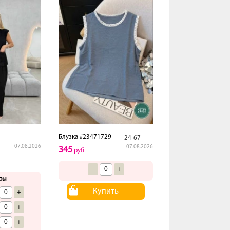
Блузка #23471729
24-67
07.08.2026
07.08.2026
345
руб
-
+
ры
Купить
+
+
+