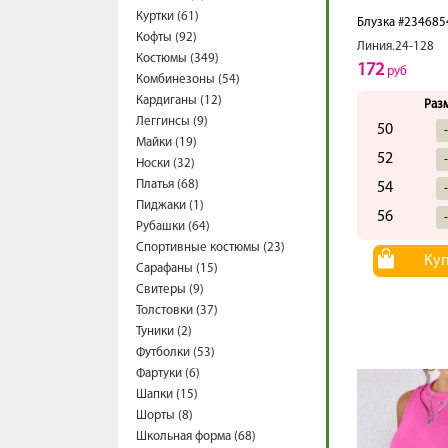
Куртки (61)
Блузка #234685
Кофты (92)
Линия.24-128
Костюмы (349)
172
руб
Комбинезоны (54)
Кардиганы (12)
Раз
Леггинсы (9)
50
Майки (19)
52
Носки (32)
Платья (68)
54
Пиджаки (1)
56
Рубашки (64)
Спортивные костюмы (23)
Ку
Сарафаны (15)
Свитеры (9)
Толстовки (37)
Туники (2)
Футболки (53)
Фартуки (6)
Шапки (15)
Шорты (8)
Школьная форма (68)