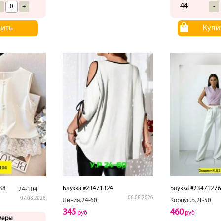
44
-
+
-
пить
Купи
38
Блузка #23471324
Блузка #23471276
24-104
06.08.2026
07.08.2026
Линия.24-60
Корпус.Б.2Г-50
345
460
руб
руб
меры