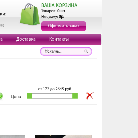
ВАША КОРЗИНА
Товаров:
0 шт
ки:
На сумму:
0р.
193
Оформить заказ
та
Доставка
Контакты
от
172
до
2645
руб