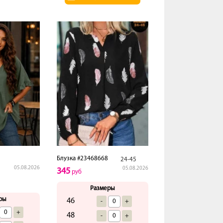
Блузка #23468668
24-45
05.08.2026
05.08.2026
345
руб
Размеры
ры
46
-
+
+
48
-
+