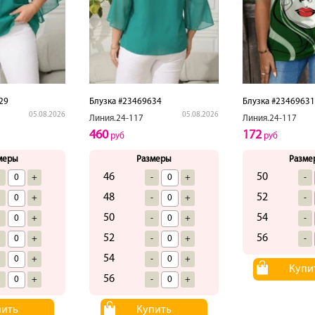
29
Блузка #23469634
Блузка #23469631
05.08.2026
05.08.2026
Линия.24-117
Линия.24-117
460
172
руб
руб
меры
Размеры
Разме
46
50
-
+
-
+
-
48
52
-
+
-
+
-
50
54
-
+
-
+
-
52
56
-
+
-
+
-
54
-
+
-
+
Купи
56
-
+
-
+
пить
Купить