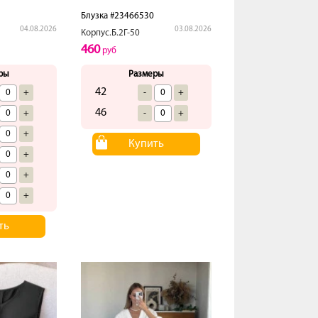
Блузка #23466530
04.08.2026
03.08.2026
Корпус.Б.2Г-50
460
руб
ры
Размеры
42
+
-
+
46
+
-
+
+
Купить
+
+
+
ть