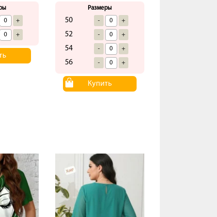
ры
Размеры
50
+
-
+
52
+
-
+
54
-
+
ть
56
-
+
Купить