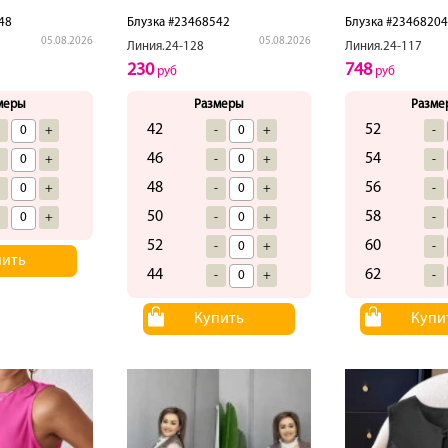
48
Блузка #23468542
Блузка #23468204
05.08.2026
05.08.2026
Линия.24-128
Линия.24-117
230
748
руб
руб
меры
Размеры
Разме
42
52
-
+
-
+
-
46
54
-
+
-
+
-
48
56
-
+
-
+
-
50
58
-
+
-
+
-
52
60
-
+
-
пить
44
62
-
+
-
Купить
Купи