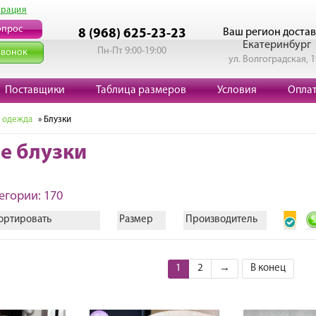
трация
опрос
Ваш регион достав
8 (968) 625-23-23
Екатеринбург
Пн-Пт 9:00-19:00
звонок
ул. Волгоградская, 
Поставщики
Таблица размеров
Условия
Опла
 одежда
» Блузки
е блузки
егории: 170
ортировать
Размер
Производитель
1
2
→
В конец