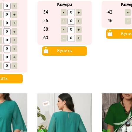
Размеры
Разме
-
+
54
42
-
+
-
-
+
56
46
-
+
-
-
+
58
-
+
-
+
Купи
60
-
+
-
+
-
+
Купить
-
+
-
+
пить