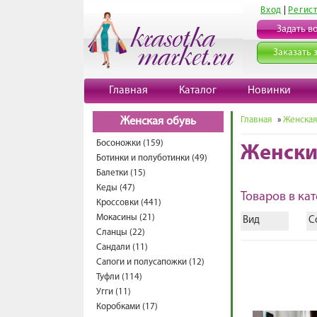
Вход
|
Регис
Задать в
Заказать 
Главная
Каталог
Новинки
Главная
»
Женская
Женская обувь
Босоножки (159)
Женски
Ботинки и полуботинки (49)
Балетки (15)
Кеды (47)
Товаров в кат
Кроссовки (441)
Мокасины (21)
Вид
С
Сланцы (22)
Сандали (11)
Сапоги и полусапожки (12)
Туфли (114)
Угги (11)
Коробками (17)