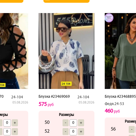
70
Блузка #23469069
Блузка #23468895
24-104
24-104
05.08.2026
05.08.2026
575
Федя.24-53
руб
460
руб
меры
Размеры
Разме
50
-
+
-
+
56
-
52
-
+
-
+