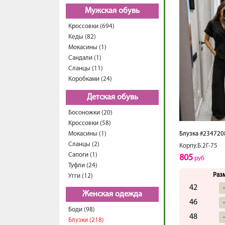
Мужская обувь
Кроссовки (694)
Кеды (82)
Мокасины (1)
Сандали (1)
Сланцы (11)
Коробками (24)
Детская обувь
Босоножки (20)
Кроссовки (58)
Мокасины (1)
Блузка #234720
Сланцы (2)
Корпу.Б.2Г-75
Сапоги (1)
805
руб
Туфли (24)
Раз
Угги (12)
42
Женская одежда
46
Боди (98)
48
Блузки (218)