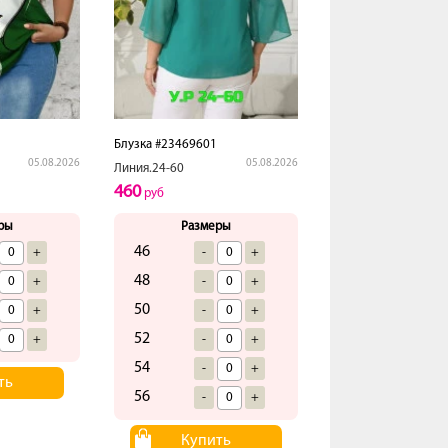
Блузка #23469601
05.08.2026
05.08.2026
Линия.24-60
460
руб
ры
Размеры
46
+
-
+
48
+
-
+
50
+
-
+
52
+
-
+
54
-
+
ть
56
-
+
Купить