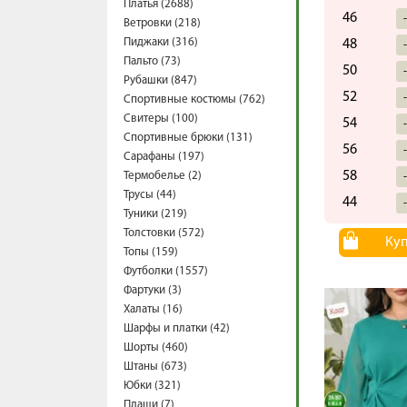
Платья (2688)
46
Ветровки (218)
Пиджаки (316)
48
Пальто (73)
50
Рубашки (847)
52
Спортивные костюмы (762)
Свитеры (100)
54
Спортивные брюки (131)
56
Сарафаны (197)
58
Термобелье (2)
Трусы (44)
44
Туники (219)
Толстовки (572)
Ку
Топы (159)
Футболки (1557)
Фартуки (3)
Халаты (16)
Шарфы и платки (42)
Шорты (460)
Штаны (673)
Юбки (321)
Плащи (7)