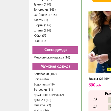
Туники (190)
Толстовки (143)
Футболки (1215)
Халаты (1)
Шорты (149)
Штаны (326)
Юбки (55)
Пальто (6)
Спецодежда
Медицинская одежда (16)
Мужская одежда
Бейсболки (107)
Блузка #234694
Брюки (84)
Водолазки (19)
690
руб
Ветровки (11)
Раз
Домашняя одежда (2)
46
Джинсы (16)
Жилеты (22)
48
Кофты (54)