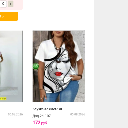
+
ть
Блузка #23469730
06.08.2026
05.08.2026
Дод.24-107
172
руб