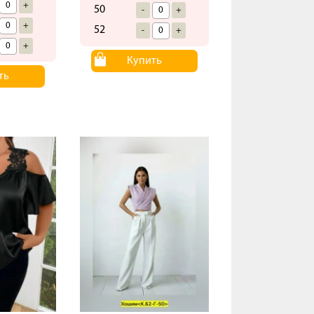
+
50
-
+
+
52
-
+
+
Купить
ть