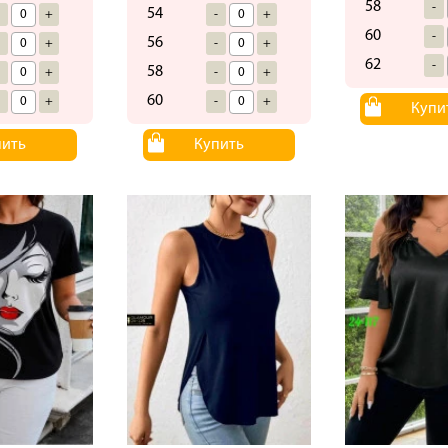
58
-
54
-
+
-
+
60
-
56
-
+
-
+
62
-
58
-
+
-
+
60
-
+
-
+
Купи
пить
Купить