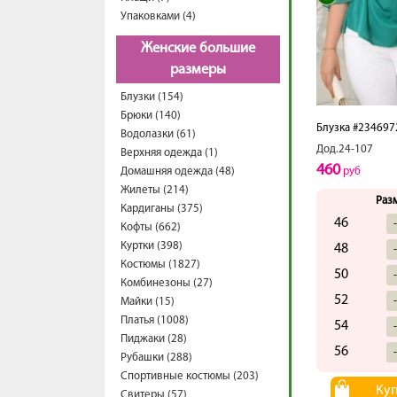
Упаковками (4)
Женские большие
размеры
Блузки (154)
Брюки (140)
Блузка #234697
Водолазки (61)
Дод.24-107
Верхняя одежда (1)
460
Домашняя одежда (48)
руб
Жилеты (214)
Раз
Кардиганы (375)
46
Кофты (662)
Куртки (398)
48
Костюмы (1827)
50
Комбинезоны (27)
52
Майки (15)
Платья (1008)
54
Пиджаки (28)
56
Рубашки (288)
Спортивные костюмы (203)
Ку
Свитеры (57)