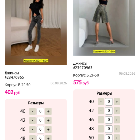
Джинсы
#23470963
Джинсы
06.08.2026
Корпус.Б.2Г-50
#23470965
575
руб
06.08.2026
Корпус.Б.2Г-50
402
руб
Размеры
40
-
+
Размеры
42
-
+
40
-
+
46
-
+
42
-
+
48
-
+
46
-
+
50
-
+
48
-
+