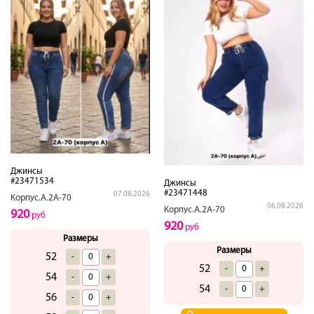
Джинсы
#23471534
Джинсы
#23471448
07.08.2026
Корпус.А.2А-70
06.08.2026
Корпус.А.2А-70
920
руб
920
руб
Размеры
Размеры
52
-
+
52
-
+
54
-
+
54
-
+
56
-
+