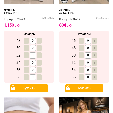
Джинсы
Джинсы
#23471138
#23471137
06.08.2026
06.08.2026
Корпус.Б.2Б-22
Корпус.Б.2Б-22
1,150
804
руб
руб
Размеры
Размеры
48
46
-
+
-
+
50
48
-
+
-
+
52
50
-
+
-
+
54
52
-
+
-
+
56
54
-
+
-
+
58
56
-
+
-
+
Купить
Купить