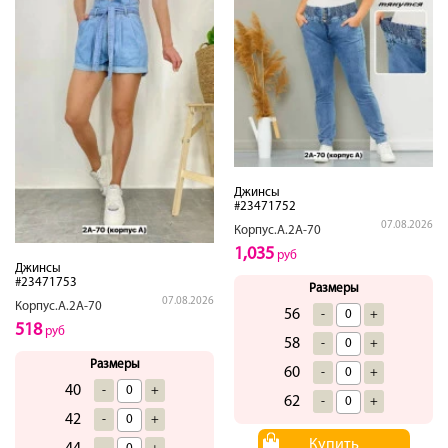
Джинсы
#23471752
07.08.2026
Корпус.А.2А-70
1,035
руб
Джинсы
#23471753
Размеры
07.08.2026
Корпус.А.2А-70
56
-
+
518
руб
58
-
+
Размеры
60
-
+
40
-
+
62
-
+
42
-
+
Купить