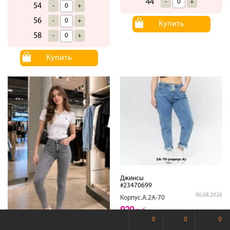
44
-
+
54
-
+
56
-
+
Купить
58
-
+
Купить
Джинсы
#23470699
06.08.2026
Корпус.А.2А-70
920
руб
0
0
0
Размеры