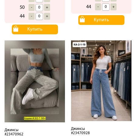
44
-
+
50
-
+
44
-
+
Купить
Купить
Джинсы
Джинсы
#23470928
#23470962