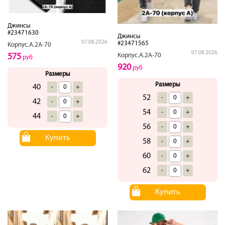
Джинсы
#23471630
Джинсы
07.08.2026
#23471565
Корпус.А.2А-70
07.08.2026
575
Корпус.А.2А-70
руб
920
руб
Размеры
Размеры
40
-
+
52
-
+
42
-
+
54
-
+
44
-
+
56
-
+
Купить
58
-
+
60
-
+
62
-
+
Купить