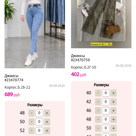
Джинсы
#23470759
06.08.2026
Корпус.Б.2Г-50
402
руб
Джинсы
#23470774
Размеры
06.08.2026
Корпус.Б.2Б-22
40
-
+
689
руб
42
-
+
Размеры
46
-
+
48
-
+
48
-
+
50
-
+
50
-
+
52
-
+