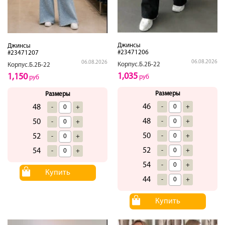
Джинсы
Джинсы
#23471206
#23471207
06.08.2026
06.08.2026
Корпус.Б.2Б-22
Корпус.Б.2Б-22
1,035
1,150
руб
руб
Размеры
Размеры
46
-
+
48
-
+
48
-
+
50
-
+
50
-
+
52
-
+
52
-
+
54
-
+
54
-
+
Купить
44
-
+
Купить