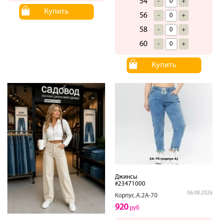
54
-
+
Купить
56
-
+
58
-
+
60
-
+
Купить
Джинсы
#23471000
06.08.2026
Корпус.А.2А-70
920
руб