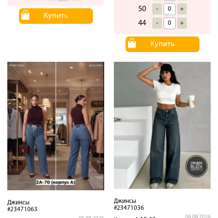
50
-
+
Купить
44
-
+
Купить
Джинсы
Джинсы
#23471036
#23471063
06.08.2026