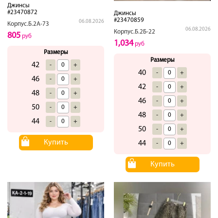
Джинсы
#23470872
Джинсы
#23470859
06.08.2026
Корпус.Б.2А-73
06.08.2026
Корпус.Б.2Б-22
805
руб
1,034
руб
Размеры
Размеры
42
-
+
40
-
+
46
-
+
42
-
+
48
-
+
46
-
+
50
-
+
48
-
+
44
-
+
50
-
+
Купить
44
-
+
Купить