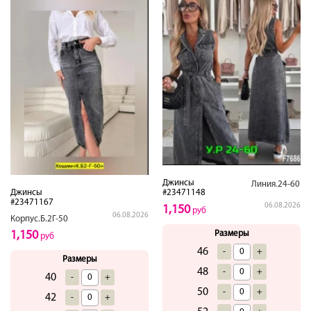
Джинсы
Линия.24-60
#23471148
Джинсы
#23471167
06.08.2026
1,150
руб
06.08.2026
Корпус.Б.2Г-50
Размеры
1,150
руб
46
-
+
Размеры
48
-
+
40
-
+
50
-
+
42
-
+