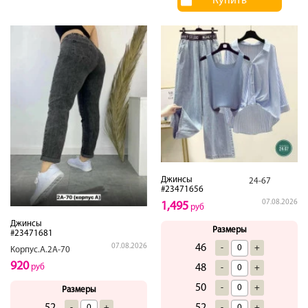
Купить
Джинсы
24-67
#23471656
07.08.2026
1,495
руб
Джинсы
Размеры
#23471681
46
07.08.2026
-
+
Корпус.А.2А-70
920
48
руб
-
+
50
-
+
Размеры
52
52
-
+
-
+