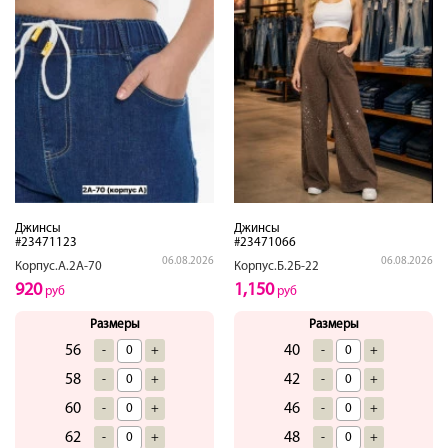
Джинсы
Джинсы
#23471123
#23471066
06.08.2026
06.08.2026
Корпус.А.2А-70
Корпус.Б.2Б-22
920
1,150
руб
руб
Размеры
Размеры
56
40
-
+
-
+
58
42
-
+
-
+
60
46
-
+
-
+
62
48
-
+
-
+