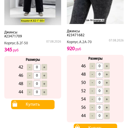
Джинсы
Джинсы
#23471682
#23471709
07.08.2026
Корпус.А.2А-70
07.08.2026
Корпус.Б.2Г-50
920
руб
345
руб
Размеры
Размеры
46
-
+
42
-
+
48
-
+
46
-
+
50
-
+
48
-
+
52
-
+
44
-
+
54
-
+
Купить
56
-
+
44
-
+