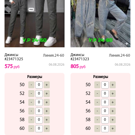
Джинсы
Джинсы
Линия.24-60
Линия.24-60
#23471325
#23471323
06.08.2026
06.08.2026
575
805
руб
руб
Размеры
Размеры
50
50
-
+
-
+
52
52
-
+
-
+
54
54
-
+
-
+
56
56
-
+
-
+
58
58
-
+
-
+
60
60
-
+
-
+