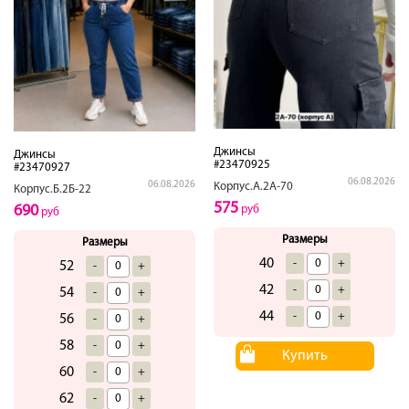
Джинсы
Джинсы
#23470925
#23470927
06.08.2026
06.08.2026
Корпус.А.2А-70
Корпус.Б.2Б-22
575
690
руб
руб
Размеры
Размеры
40
-
+
52
-
+
42
-
+
54
-
+
44
-
+
56
-
+
58
-
+
Купить
60
-
+
62
-
+