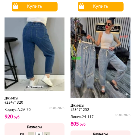
Купить
Купить
Джинсы
#23471320
Джинсы
06.08.2026
#23471252
Корпус.А.2А-70
06.08.2026
920
Линия.24-117
руб
805
руб
Размеры
Размеры