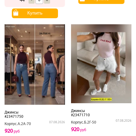
44
-
+
Купить
Джинсы
Джинсы
#23471710
#23471750
07.08.2026
Корпус.Б.2Г-50
07.08.2026
Корпус.А.2А-70
920
руб
920
руб