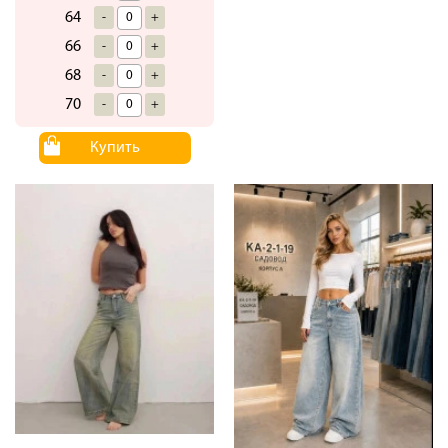
64
-
+
66
-
+
68
-
+
70
-
+
Купить