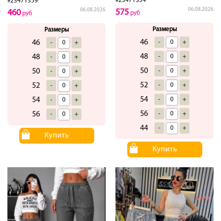
#23471354
#23471359
06.08.2026
06.08.2026
575
460
руб
руб
Размеры
Размеры
46
-
+
46
-
+
48
-
+
48
-
+
50
-
+
50
-
+
52
-
+
52
-
+
54
-
+
54
-
+
56
-
+
56
-
+
44
-
+
Купить
Купить