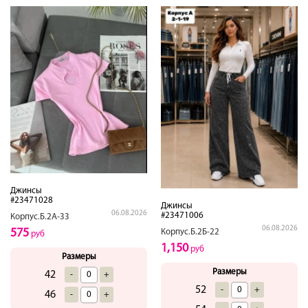
Джинсы
#23471028
Джинсы
06.08.2026
#23471006
Корпус.Б.2А-33
06.08.2026
575
Корпус.Б.2Б-22
руб
1,150
руб
Размеры
Размеры
42
-
+
52
-
+
46
-
+