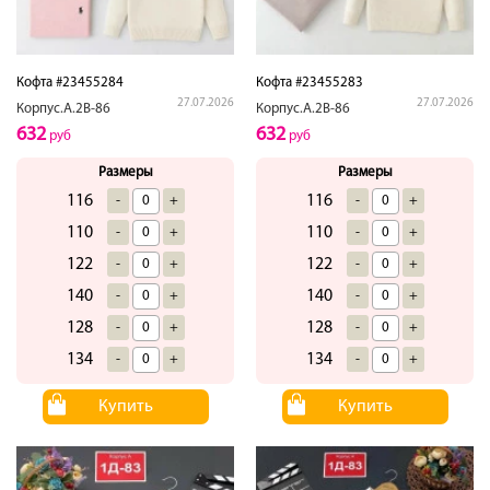
Кофта #23455284
Кофта #23455283
27.07.2026
27.07.2026
Корпус.А.2В-86
Корпус.А.2В-86
632
632
руб
руб
Размеры
Размеры
116
116
-
+
-
+
110
110
-
+
-
+
122
122
-
+
-
+
140
140
-
+
-
+
128
128
-
+
-
+
134
134
-
+
-
+
Купить
Купить