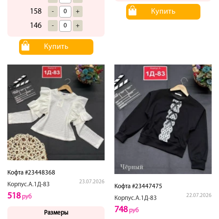
Купить
158
-
+
146
-
+
Купить
Кофта #23448368
23.07.2026
Корпус.А.1Д-83
Кофта #23447475
518
22.07.2026
руб
Корпус.А.1Д-83
748
руб
Размеры