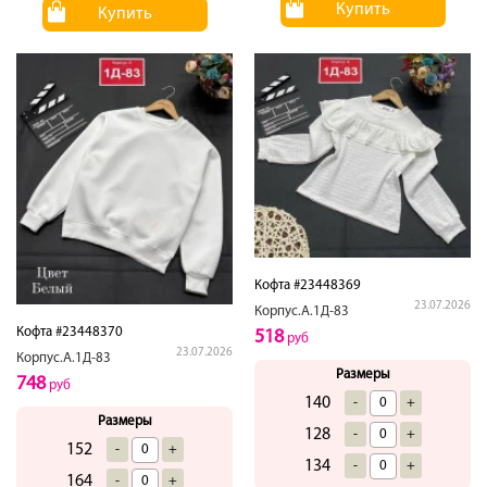
Купить
Купить
Кофта #23448369
23.07.2026
Корпус.А.1Д-83
Кофта #23448370
518
руб
23.07.2026
Корпус.А.1Д-83
Размеры
748
руб
140
-
+
Размеры
128
-
+
152
-
+
134
-
+
164
-
+