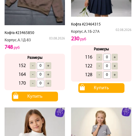
Кофта #23464315
02.08.2026
Корпус.А.1Б-27А
Кофта #23465850
230
03.08.2026
руб
Корпус.А.1Д-83
748
руб
Размеры
116
-
+
Размеры
152
-
+
122
-
+
164
-
+
128
-
+
170
-
+
Купить
Купить