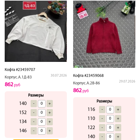
Кофта #23459707
Кофта #23459068
30.07.2026
Корпус.А.1Д-83
29.07.2026
Корпус.А.2В-86
862
руб
862
руб
Размеры
Размеры
140
-
+
116
-
+
152
-
+
110
-
+
134
-
+
122
-
+
146
-
+
140
-
+