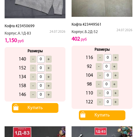
Кофта #23449561
Кофта #23450699
24.07.2026
Корпус.Б.2Д-52
24.07.2026
Корпус.А.1Д-83
402
руб
1,150
руб
Размеры
Размеры
116
-
+
140
-
+
92
-
+
152
-
+
104
-
+
134
-
+
98
-
+
158
-
+
110
-
+
146
-
+
122
-
+
Купить
Купить