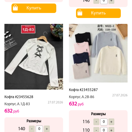
146
-
+
Купить
Купить
Кофта #23455287
27.07.2026
Кофта #23455628
Корпус.А.2В-86
27.07.2026
632
Корпус.А.1Д-83
руб
632
руб
Размеры
Размеры
116
-
+
140
-
+
110
-
+