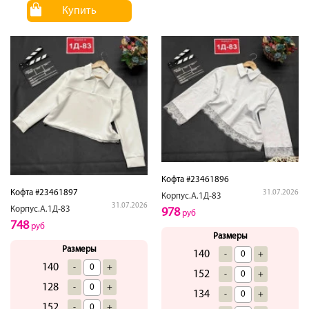
Купить
Кофта #23461896
Кофта #23461897
31.07.2026
Корпус.А.1Д-83
31.07.2026
Корпус.А.1Д-83
978
руб
748
руб
Размеры
Размеры
140
-
+
140
-
+
152
-
+
128
-
+
134
-
+
152
-
+