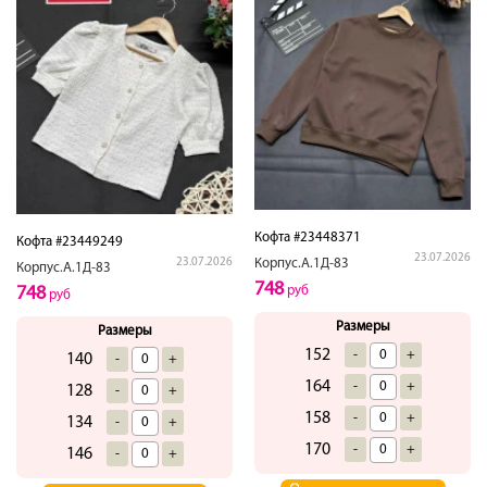
Кофта #23448371
Кофта #23449249
23.07.2026
Корпус.А.1Д-83
23.07.2026
Корпус.А.1Д-83
748
руб
748
руб
Размеры
Размеры
152
-
+
140
-
+
164
-
+
128
-
+
158
-
+
134
-
+
170
-
+
146
-
+