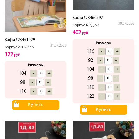
Кофта #23460592
30.07.2026
Корпус.Б.2Д-52
402
руб
Кофта #23461029
Размеры
31.07.2026
Корпус.А.1Б-27А
116
-
+
172
руб
92
-
+
Размеры
104
-
+
104
-
+
98
-
+
98
-
+
110
-
+
110
-
+
122
-
+
Купить
Купить