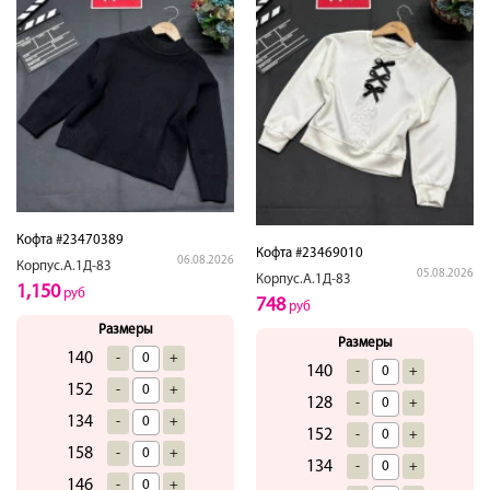
Кофта #23470389
Кофта #23469010
06.08.2026
Корпус.А.1Д-83
05.08.2026
Корпус.А.1Д-83
1,150
руб
748
руб
Размеры
Размеры
140
-
+
140
-
+
152
-
+
128
-
+
134
-
+
152
-
+
158
-
+
134
-
+
146
-
+