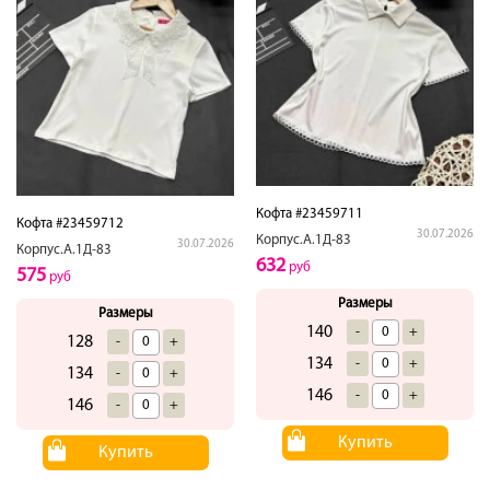
Кофта #23459711
Кофта #23459712
30.07.2026
Корпус.А.1Д-83
30.07.2026
Корпус.А.1Д-83
632
руб
575
руб
Размеры
Размеры
140
-
+
128
-
+
134
-
+
134
-
+
146
-
+
146
-
+
Купить
Купить