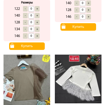
Размеры
140
-
+
122
-
+
128
-
+
140
-
+
146
-
+
128
-
+
Купить
134
-
+
146
-
+
Купить