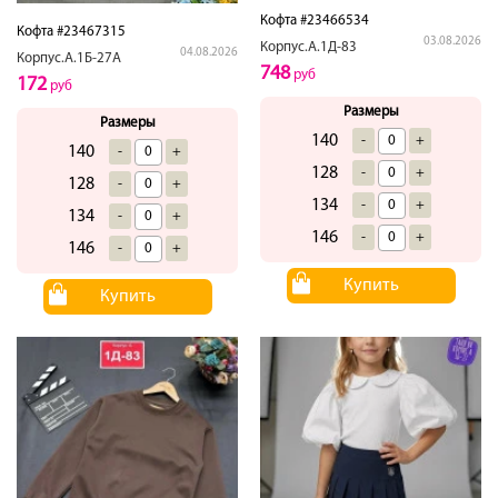
Кофта #23466534
Кофта #23467315
03.08.2026
Корпус.А.1Д-83
04.08.2026
Корпус.А.1Б-27А
748
руб
172
руб
Размеры
Размеры
140
-
+
140
-
+
128
-
+
128
-
+
134
-
+
134
-
+
146
-
+
146
-
+
Купить
Купить