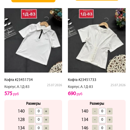
Кофта #23451734
Кофта #23451733
25.07.2026
25.07.2026
Корпус.А.1Д-83
Корпус.А.1Д-83
575
690
руб
руб
Размеры
Размеры
140
140
-
+
-
+
128
134
-
+
-
+
134
146
-
+
-
+