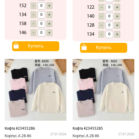
152
-
+
122
-
+
134
-
+
140
-
+
158
-
+
128
-
+
146
-
+
134
-
+
Купить
Купить
Кофта #23455286
Кофта #23455285
27.07.2026
27.07.2026
Корпус.А.2В-86
Корпус.А.2В-86