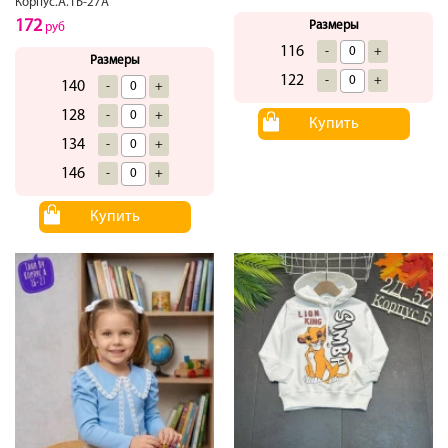
Корпус.А.1Б-27А
172
Размеры
руб
116
-
+
Размеры
122
-
+
140
-
+
128
-
+
Купить
134
-
+
146
-
+
Купить