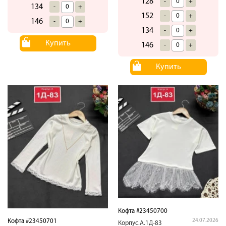
128
-
+
134
-
+
152
-
+
146
-
+
134
-
+
Купить
146
-
+
Купить
Кофта #23450700
Кофта #23450701
24.07.2026
Корпус.А.1Д-83