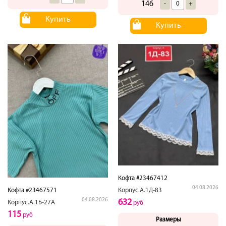
146
-
+
Купить
Купить
Кофта #23467412
04.08.2026
Корпус.А.1Д-83
Кофта #23467571
04.08.2026
632
Корпус.А.1Б-27А
руб
115
руб
Размеры