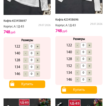
Кофта #23458696
Кофта #23458697
29.07.2026
Корпус.А.1Д-83
29.07.2026
Корпус.А.1Д-83
748
руб
748
руб
Размеры
Размеры
122
-
+
122
-
+
140
-
+
140
-
+
128
-
+
128
-
+
152
-
+
134
-
+
134
-
+
146
-
+
146
-
+
Купить
Купить