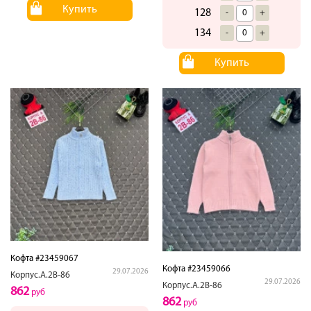
Купить
128
-
+
134
-
+
Купить
Кофта #23459067
Кофта #23459066
29.07.2026
Корпус.А.2В-86
29.07.2026
Корпус.А.2В-86
862
руб
862
руб