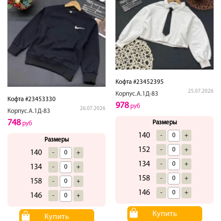
Кофта #23452395
25.07.2026
Корпус.А.1Д-83
Кофта #23453330
978
руб
26.07.2026
Корпус.А.1Д-83
748
Размеры
руб
140
-
+
Размеры
152
-
+
140
-
+
134
-
+
134
-
+
158
-
+
158
-
+
146
-
+
146
-
+
Купить
Купить