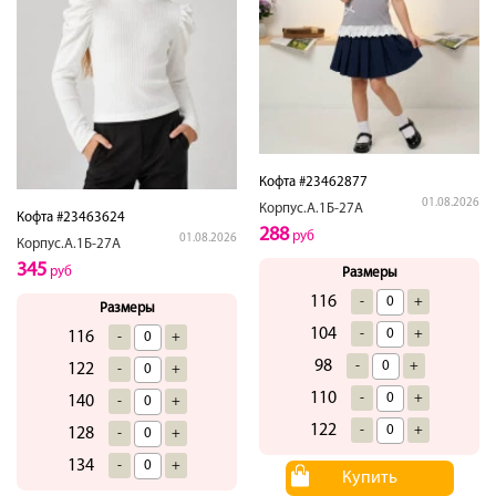
Кофта #23462877
01.08.2026
Корпус.А.1Б-27А
Кофта #23463624
288
руб
01.08.2026
Корпус.А.1Б-27А
345
руб
Размеры
116
-
+
Размеры
104
-
+
116
-
+
98
-
+
122
-
+
110
-
+
140
-
+
122
-
+
128
-
+
134
-
+
Купить