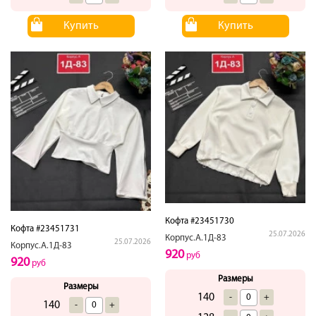
Купить
Купить
Кофта #23451730
Кофта #23451731
25.07.2026
Корпус.А.1Д-83
25.07.2026
Корпус.А.1Д-83
920
руб
920
руб
Размеры
Размеры
140
-
+
140
-
+