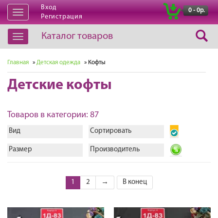
Вход
|
0 - 0р.
Открыть
Регистрация
навигацию
Каталог товаров
Открыть
навигацию
Главная
»
Детская одежда
» Кофты
Детские кофты
Товаров в категории: 87
Вид
Сортировать
Размер
Производитель
1
2
→
В конец