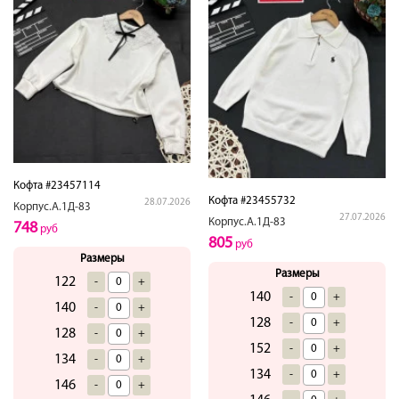
Кофта #23457114
Кофта #23455732
28.07.2026
Корпус.А.1Д-83
27.07.2026
Корпус.А.1Д-83
748
руб
805
руб
Размеры
Размеры
122
-
+
140
-
+
140
-
+
128
-
+
128
-
+
152
-
+
134
-
+
134
-
+
146
-
+