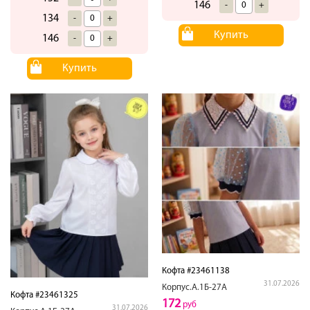
146
-
+
134
-
+
Купить
146
-
+
Купить
Кофта #23461138
31.07.2026
Корпус.А.1Б-27А
Кофта #23461325
172
руб
31.07.2026