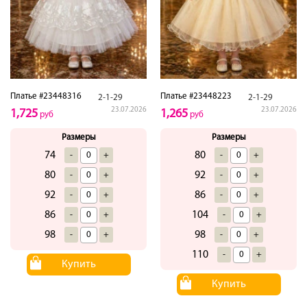
Платье #23448316
Платье #23448223
2-1-29
2-1-29
23.07.2026
23.07.2026
1,725
1,265
руб
руб
Размеры
Размеры
74
80
-
+
-
+
80
92
-
+
-
+
92
86
-
+
-
+
86
104
-
+
-
+
98
98
-
+
-
+
110
-
+
Купить
Купить