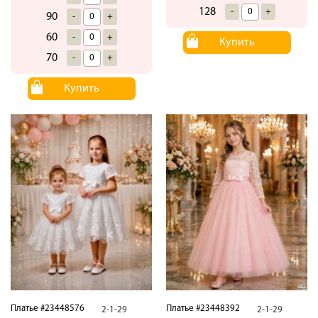
128
-
+
90
-
+
60
-
+
Купить
70
-
+
Купить
Платье #23448576
Платье #23448392
2-1-29
2-1-29