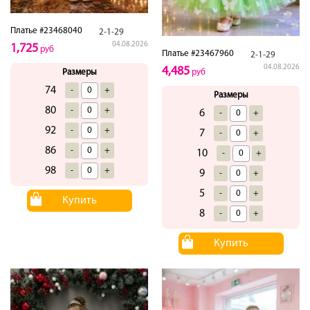
Платье #23468040
2-1-29
04.08.2026
1,725
руб
Платье #23467960
2-1-29
04.08.2026
4,485
Размеры
руб
74
-
+
Размеры
80
-
+
6
-
+
92
-
+
7
-
+
86
-
+
10
-
+
98
-
+
9
-
+
5
-
+
Купить
8
-
+
Купить