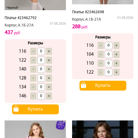
Платье #23462698
Платье #23462792
01.08.2026
Корпус.А.1Б-27А
01.08.2026
Корпус.А.1Б-27А
288
руб
437
руб
Размеры
Размеры
116
-
+
116
-
+
104
-
+
122
-
+
110
-
+
140
-
+
122
-
+
128
-
+
Купить
134
-
+
146
-
+
Купить