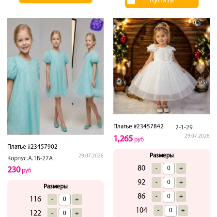
Купить
Платье #23457842
2-1-29
29.07.2026
1,265
руб
Платье #23457902
Размеры
29.07.2026
Корпус.А.1Б-27А
80
-
+
230
руб
92
-
+
Размеры
86
-
+
116
-
+
104
-
+
122
-
+