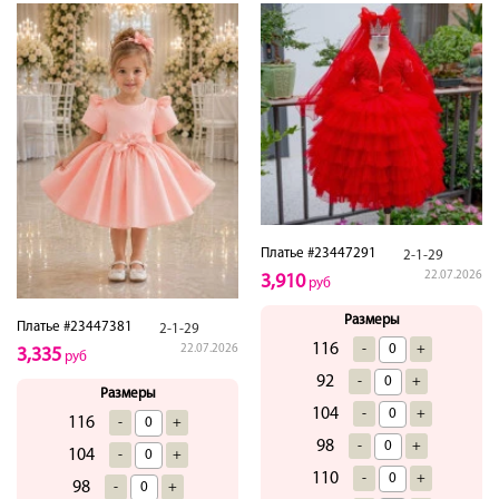
Платье #23447291
2-1-29
22.07.2026
3,910
руб
Размеры
Платье #23447381
2-1-29
116
-
+
22.07.2026
3,335
руб
92
-
+
Размеры
104
-
+
116
-
+
98
-
+
104
-
+
110
-
+
98
-
+