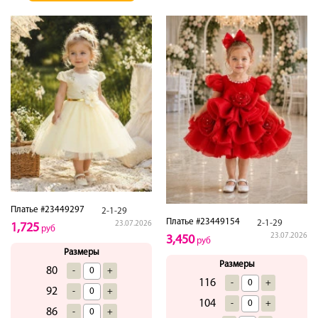
Платье #23449297
2-1-29
Платье #23449154
2-1-29
23.07.2026
1,725
руб
23.07.2026
3,450
руб
Размеры
Размеры
80
-
+
116
-
+
92
-
+
104
-
+
86
-
+