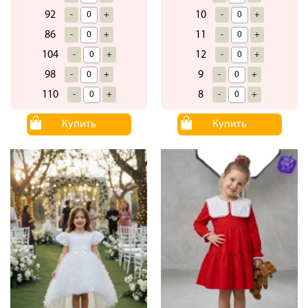
92
10
-
+
-
+
86
11
-
+
-
+
104
12
-
+
-
+
98
9
-
+
-
+
110
8
-
+
-
+
Купить
Купить