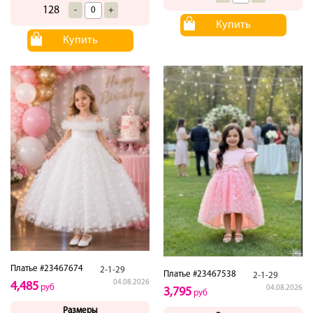
128
-
+
Купить
Купить
Платье #23467674
2-1-29
Платье #23467538
2-1-29
04.08.2026
4,485
руб
04.08.2026
3,795
руб
Размеры