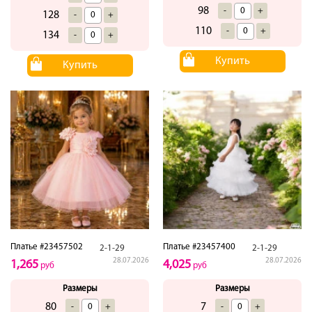
98
-
+
128
-
+
110
-
+
134
-
+
Купить
Купить
Платье #23457502
Платье #23457400
2-1-29
2-1-29
28.07.2026
28.07.2026
1,265
4,025
руб
руб
Размеры
Размеры
80
7
-
+
-
+