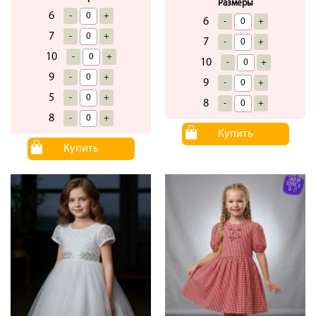
Размеры
6
-
+
6
-
+
7
-
+
7
-
+
10
-
+
10
-
+
9
-
+
9
-
+
5
-
+
8
-
+
8
-
+
Купить
Купить