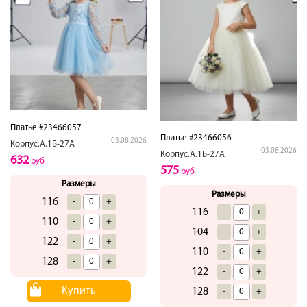
Платье #23466057
Платье #23466056
03.08.2026
Корпус.А.1Б-27А
03.08.2026
Корпус.А.1Б-27А
632
руб
575
руб
Размеры
Размеры
116
-
+
116
-
+
110
-
+
104
-
+
122
-
+
110
-
+
128
-
+
122
-
+
Купить
128
-
+