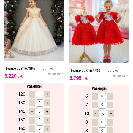
Платье #23467896
2-1-29
Платье #23467739
2-1-29
04.08.2026
3,220
руб
04.08.2026
3,795
руб
Размеры
Размеры
120
-
+
6
-
+
130
-
+
7
-
+
140
-
+
10
-
+
150
-
+
9
-
+
160
-
+
8
-
+