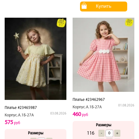
Купить
Платье #23462967
01.08.2026
Корпус.А.1Б-27А
Платье #23465987
460
03.08.2026
руб
Корпус.А.1Б-27А
575
руб
Размеры
116
Размеры
-
+