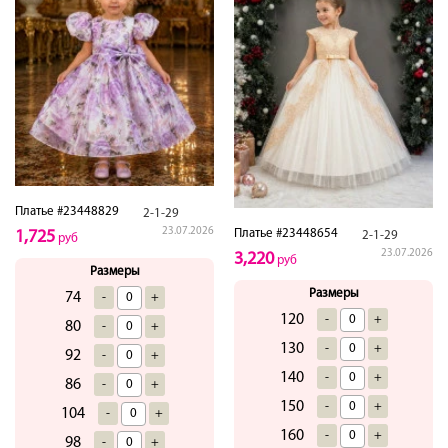
Платье #23448829
2-1-29
23.07.2026
Платье #23448654
1,725
2-1-29
руб
23.07.2026
3,220
руб
Размеры
Размеры
74
-
+
120
-
+
80
-
+
130
-
+
92
-
+
140
-
+
86
-
+
150
-
+
104
-
+
160
-
+
98
-
+