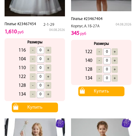
Платье #23467404
Платье #23467454
2-1-29
04.08.2026
Корпус.А.1Б-27А
04.08.2026
1,610
руб
345
руб
Размеры
Размеры
116
-
+
122
-
+
104
-
+
140
-
+
110
-
+
128
-
+
122
-
+
134
-
+
128
-
+
Купить
134
-
+
Купить