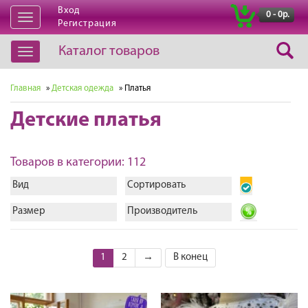
Вход
|
0 - 0р.
Открыть
Регистрация
навигацию
Каталог товаров
Открыть
навигацию
Главная
»
Детская одежда
» Платья
Детские платья
Товаров в категории: 112
Вид
Сортировать
Размер
Производитель
1
2
→
В конец