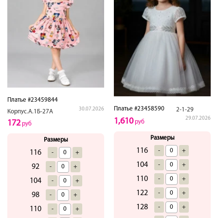
Платье #23459844
Платье #23458590
2-1-29
30.07.2026
Корпус.А.1Б-27А
29.07.2026
1,610
руб
172
руб
Размеры
Размеры
116
-
+
116
-
+
104
-
+
92
-
+
110
-
+
104
-
+
122
-
+
98
-
+
128
-
+
110
-
+