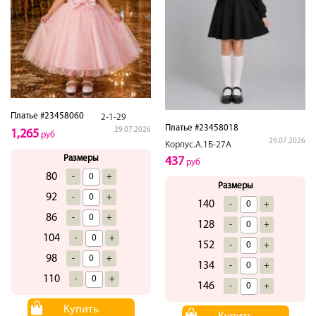
Платье #23458060
2-1-29
Платье #23458018
29.07.2026
1,265
руб
29.07.2026
Корпус.А.1Б-27А
Размеры
437
руб
80
-
+
Размеры
92
-
+
140
-
+
86
-
+
128
-
+
104
-
+
152
-
+
98
-
+
134
-
+
110
-
+
146
-
+
Купить