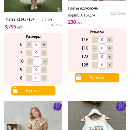
Платье #23456546
28.07.2026
Корпус.А.1Б-27А
Платье #23457154
2-1-29
230
руб
28.07.2026
3,795
руб
Размеры
Размеры
116
-
+
6
-
+
110
-
+
7
-
+
122
-
+
10
-
+
128
-
+
9
-
+
Купить
8
-
+
Купить