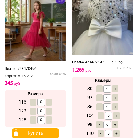
Платье #23469597
2-1-29
Платье #23470496
05.08.2026
1,265
руб
06.08.2026
Корпус.А.1Б-27А
Размеры
345
руб
80
-
+
Размеры
92
-
+
116
-
+
86
-
+
122
-
+
104
-
+
128
-
+
98
-
+
Купить
110
-
+