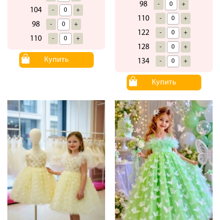
98
-
+
104
-
+
110
-
+
98
-
+
122
-
+
110
-
+
128
-
+
Купить
134
-
+
Купить