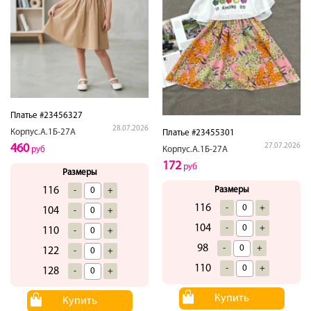
Платье #23456327
28.07.2026
Корпус.А.1Б-27А
Платье #23455301
460
27.07.2026
руб
Корпус.А.1Б-27А
172
руб
Размеры
116
Размеры
-
+
116
-
+
104
-
+
104
-
+
110
-
+
98
-
+
122
-
+
110
-
+
128
-
+
Купить
Купить