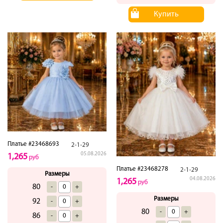
Купить
Платье #23468693
2-1-29
05.08.2026
1,265
руб
Платье #23468278
2-1-29
Размеры
04.08.2026
1,265
руб
80
-
+
Размеры
92
-
+
80
-
+
86
-
+