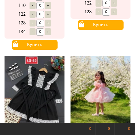
122
-
+
110
-
+
128
-
+
122
-
+
128
-
+
Купить
134
-
+
Купить
0
0
0
Платье #23443938
2-1-29