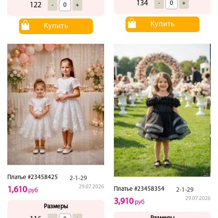
134
-
+
122
-
+
Купить
Купить
Платье #23458425
2-1-29
29.07.2026
1,610
Платье #23458354
2-1-29
руб
29.07.2026
3,910
руб
Размеры