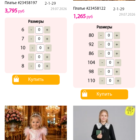
Платье #23458197
2-1-29
Платье #23458122
2-1-29
29.07.2026
3,795
руб
29.07.2026
1,265
руб
Размеры
Размеры
6
-
+
80
-
+
7
-
+
92
-
+
10
-
+
86
-
+
9
-
+
104
-
+
8
-
+
98
-
+
Купить
110
-
+
Купить