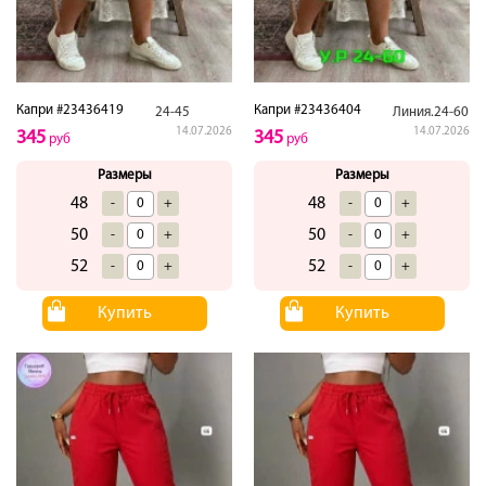
Капри #23436419
Капри #23436404
24-45
Линия.24-60
14.07.2026
14.07.2026
345
345
руб
руб
Размеры
Размеры
48
48
-
+
-
+
50
50
-
+
-
+
52
52
-
+
-
+
Купить
Купить