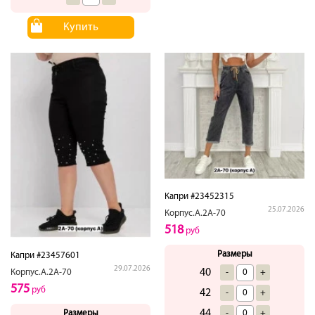
Купить
Капри #23452315
25.07.2026
Корпус.А.2А-70
518
руб
Размеры
Капри #23457601
29.07.2026
40
-
+
Корпус.А.2А-70
575
руб
42
-
+
44
-
+
Размеры