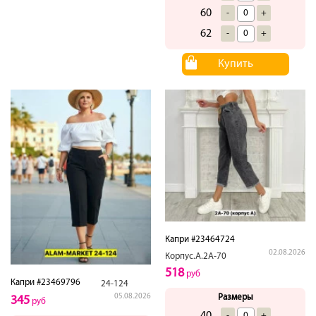
60
-
+
62
-
+
Купить
Капри #23464724
02.08.2026
Корпус.А.2А-70
518
руб
Капри #23469796
24-124
05.08.2026
Размеры
345
руб
40
-
+