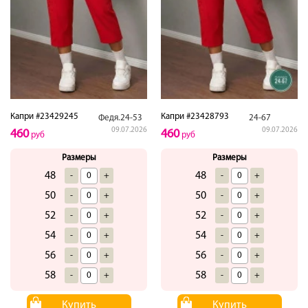
Капри #23429245
Капри #23428793
Федя.24-53
24-67
09.07.2026
09.07.2026
460
460
руб
руб
Размеры
Размеры
48
48
-
+
-
+
50
50
-
+
-
+
52
52
-
+
-
+
54
54
-
+
-
+
56
56
-
+
-
+
58
58
-
+
-
+
Купить
Купить