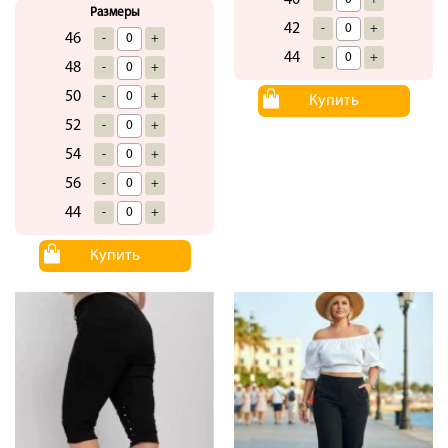
Размеры
42
-
+
46
-
+
44
-
+
48
-
+
50
-
+
Купить
52
-
+
54
-
+
56
-
+
44
-
+
Купить