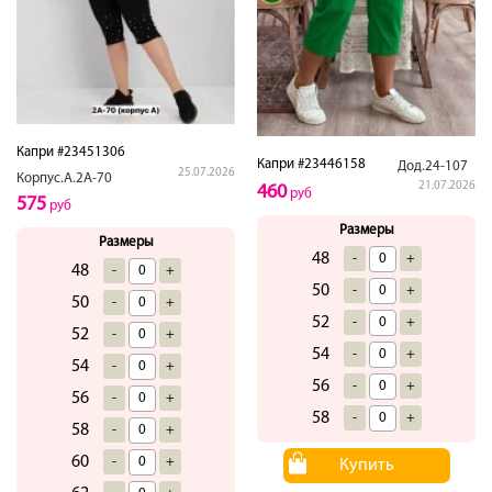
Капри #23451306
Капри #23446158
Дод.24-107
25.07.2026
Корпус.А.2А-70
21.07.2026
460
руб
575
руб
Размеры
Размеры
48
-
+
48
-
+
50
-
+
50
-
+
52
-
+
52
-
+
54
-
+
54
-
+
56
-
+
56
-
+
58
-
+
58
-
+
60
-
+
Купить