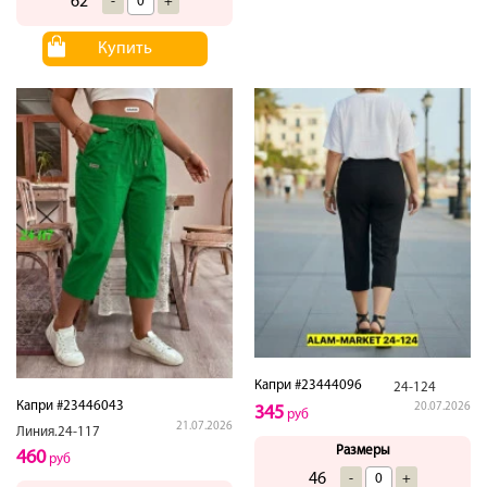
62
-
+
Купить
Капри #23444096
24-124
Капри #23446043
20.07.2026
345
руб
21.07.2026
Линия.24-117
Размеры
460
руб
46
-
+