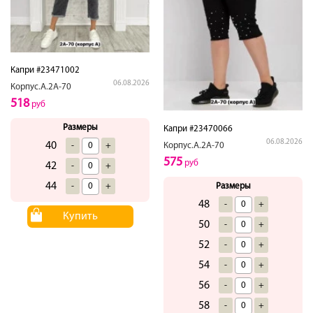
Капри #23471002
06.08.2026
Корпус.А.2А-70
518
руб
Размеры
Капри #23470066
06.08.2026
40
-
+
Корпус.А.2А-70
575
руб
42
-
+
44
-
+
Размеры
48
-
+
Купить
50
-
+
52
-
+
54
-
+
56
-
+
58
-
+