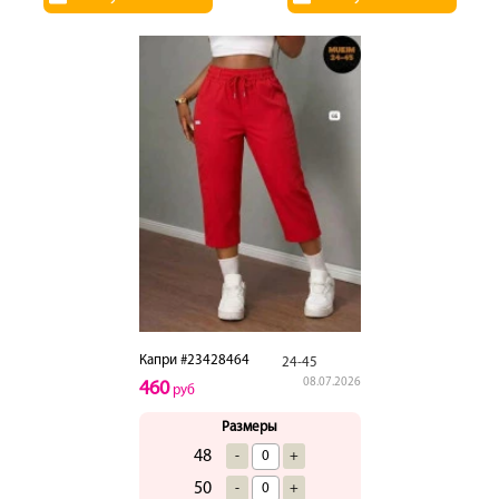
Капри #23428464
24-45
08.07.2026
460
руб
Размеры
48
-
+
50
-
+