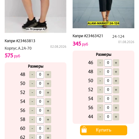
Капри #23463421
24-124
Капри #23463813
01.08.2026
345
руб
02.08.2026
Корпус.А.2А-70
Размеры
575
руб
46
-
+
Размеры
48
-
+
48
-
+
50
-
+
50
-
+
52
-
+
52
-
+
54
-
+
54
-
+
56
-
+
56
-
+
44
-
+
58
-
+
60
-
+
Купить
62
-
+