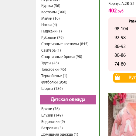
Корпус.А.2В-52
Куртки (56)
402
руб
Костюмы (360)
Майки (10)
Раз
Носки (4)
98-104
Пиджаки (1)
92-98
Рубашки (79)
Спортивные костюмы (845)
86-92
Свитера (1)
80-86
Спортивные брюки (98)
Трусы (45)
74-80
Толстовки (45)
Термобелье (1)
Ку
Футболки (950)
Шорты (186)
Детская одежда
Брюки (76)
Блузки (149)
Водолазки (9)
Ветровки (3)
Домашняя одежда (1)