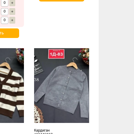
+
+
+
ть
Кардиган