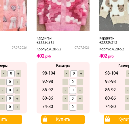
Кардиган
Кардиган
#23326213
#23326212
07.07.2026
07.07.2026
Корпус.А.2В-52
Корпус.А.2В-52
402
402
руб
руб
меры
Размеры
Разме
98-104
98-104
-
+
-
+
92-98
92-98
-
+
-
+
-
86-92
86-92
-
+
-
+
-
80-86
80-86
-
+
-
+
-
74-80
74-80
-
+
-
+
-
пить
Купить
Купи