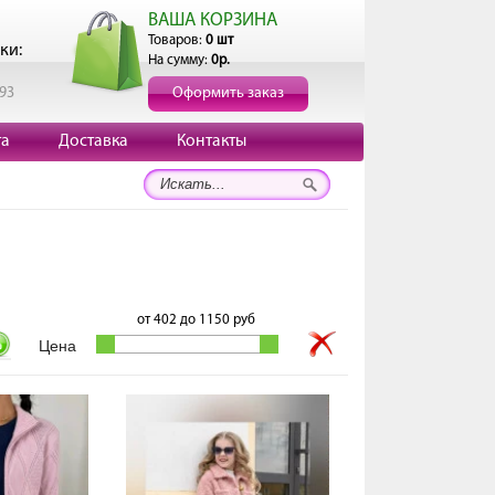
ВАША КОРЗИНА
Товаров:
0 шт
ки:
На сумму:
0р.
193
Оформить заказ
та
Доставка
Контакты
от
402
до
1150
руб