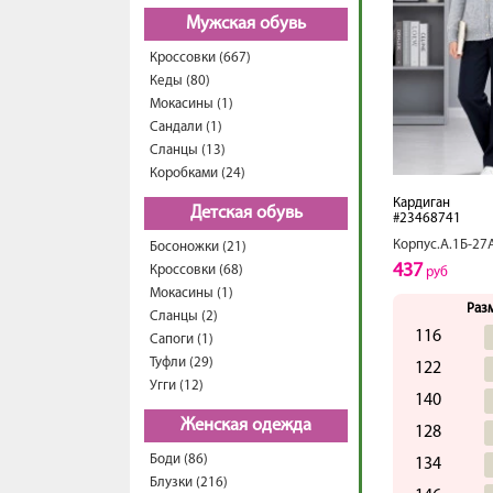
Мужская обувь
Кроссовки (667)
Кеды (80)
Мокасины (1)
Сандали (1)
Сланцы (13)
Коробками (24)
Кардиган
Детская обувь
#23468741
Корпус.А.1Б-27
Босоножки (21)
437
Кроссовки (68)
руб
Мокасины (1)
Раз
Сланцы (2)
116
Сапоги (1)
Туфли (29)
122
Угги (12)
140
Женская одежда
128
Боди (86)
134
Блузки (216)