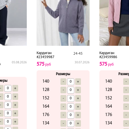
Кардиган
Кардиган
24-45
#23459987
#23459986
05.08.2026
30.07.2026
575
575
А
руб
руб
Размеры
Разме
меры
140
140
-
+
-
-
+
128
128
-
+
-
-
+
152
152
-
+
-
-
+
164
164
-
+
-
-
+
176
176
-
+
-
-
+
134
134
-
+
-