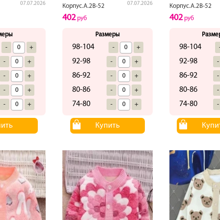
07.07.2026
07.07.2026
Корпус.А.2В-52
Корпус.А.2В-52
402
402
руб
руб
меры
Размеры
Разме
98-104
98-104
-
+
-
+
92-98
92-98
-
+
-
+
-
86-92
86-92
-
+
-
+
-
80-86
80-86
-
+
-
+
-
74-80
74-80
-
+
-
+
-
пить
Купить
Купи