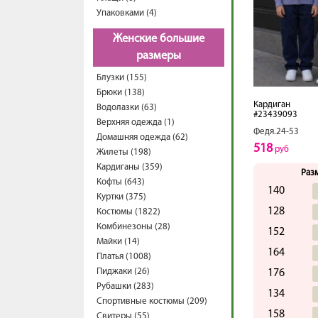
Упаковками (4)
Женские большие
размеры
Блузки (155)
Брюки (138)
Кардиган
Водолазки (63)
#23439093
Верхняя одежда (1)
Федя.24-53
Домашняя одежда (62)
518
руб
Жилеты (198)
Кардиганы (359)
Раз
Кофты (643)
140
Куртки (375)
128
Костюмы (1822)
Комбинезоны (28)
152
Майки (14)
164
Платья (1008)
Пиджаки (26)
176
Рубашки (283)
134
Спортивные костюмы (209)
158
Свитеры (55)