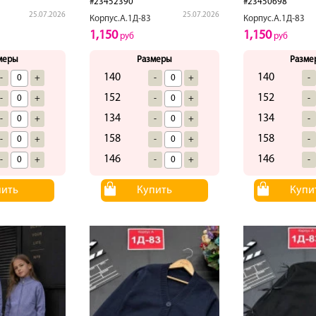
#23452390
#23450698
25.07.2026
25.07.2026
Корпус.А.1Д-83
Корпус.А.1Д-83
1,150
1,150
руб
руб
меры
Размеры
Разме
140
140
-
+
-
+
-
152
152
-
+
-
+
-
134
134
-
+
-
+
-
158
158
-
+
-
+
-
146
146
-
+
-
+
-
пить
Купить
Купи