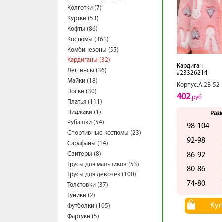
Колготки (7)
Куртки (53)
Кофты (86)
Костюмы (361)
Комбинезоны (55)
Кардиганы (32)
Кардиган
Леггинсы (36)
#23326214
Майки (18)
Корпус.А.2В-52
Носки (30)
402
руб
Платья (111)
Пиджаки (1)
Раз
Рубашки (54)
98-104
Спортивные костюмы (23)
92-98
Сарафаны (14)
Свитеры (8)
86-92
Трусы для мальчиков (53)
80-86
Трусы для девочек (100)
74-80
Толстовки (37)
Туники (2)
Ку
Футболки (105)
Фартуки (5)