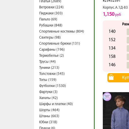
#23452391
Платья (2689)
Ветровки (224)
Корпус.А.1Д-83
Пиджаки (303)
1,150
руб
Пальто (69)
Раз
Рубашки (848)
140
Спортивные костюмы (804)
Свитеры (98)
152
Спортивные брюки (131)
134
Сарафаны (196)
Термобелье (2)
158
Трусы (44)
146
Туники (213)
Толстовки (545)
Ку
Топы (159)
Футболки (1530)
Фартуки (3)
Халаты (42)
Шарфы и платки (40)
Шорты (464)
Штаны (663)
Юбки (318)
Плащи (6)