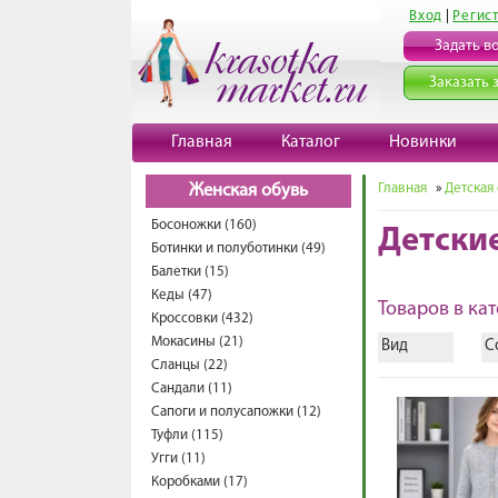
Вход
|
Регис
Задать в
Заказать 
Главная
Каталог
Новинки
Главная
»
Детская
Женская обувь
Босоножки (160)
Детски
Ботинки и полуботинки (49)
Балетки (15)
Кеды (47)
Товаров в кат
Кроссовки (432)
Мокасины (21)
Вид
С
Сланцы (22)
Сандали (11)
Сапоги и полусапожки (12)
Туфли (115)
Угги (11)
Коробками (17)