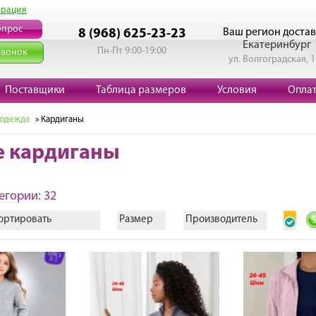
трация
опрос
Ваш регион достав
8 (968) 625-23-23
Екатеринбург
Пн-Пт 9:00-19:00
звонок
ул. Волгоградская, 
Поставщики
Таблица размеров
Условия
Опла
 одежда
» Кардиганы
е кардиганы
егории: 32
ортировать
Размер
Производитель