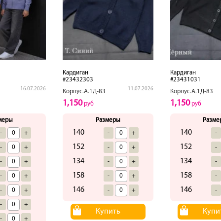
Кардиган
Кардиган
#23432303
#23431031
16.07.2026
11.07.2026
Корпус.А.1Д-83
Корпус.А.1Д-83
1,150
1,150
руб
руб
меры
Размеры
Разме
140
140
-
+
-
+
-
152
152
-
+
-
+
-
134
134
-
+
-
+
-
158
158
-
+
-
+
-
146
146
-
+
-
+
-
-
+
Купить
Купи
-
+