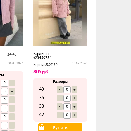
Кардиган
24-45
#23459754
30.07.2026
30.07.2026
Корпус.Б.2Г-50
805
руб
ры
Размеры
+
40
-
+
+
36
-
+
+
38
-
+
+
42
-
+
+
+
Купить