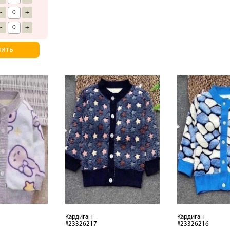
-
+
-
+
пить
Кардиган
Кардиган
#23326217
#23326216