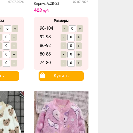
07.07.2026
07.07.2026
Корпус.А.2В-52
402
руб
ры
Размеры
98-104
-
+
-
+
92-98
+
-
+
86-92
+
-
+
80-86
+
-
+
74-80
+
-
+
ть
Купить