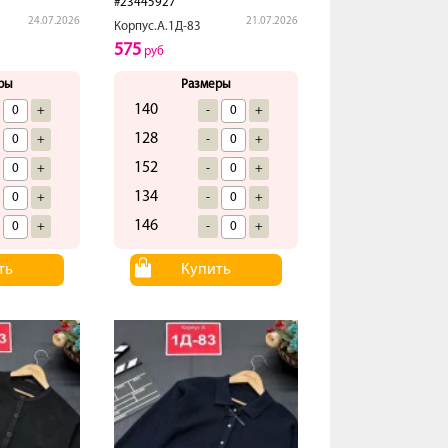
#23445927
24.07.2026
21.07.2026
Корпус.А.1Д-83
575
руб
ры
Размеры
140
+
-
+
128
+
-
+
152
+
-
+
134
+
-
+
146
+
-
+
ть
Купить