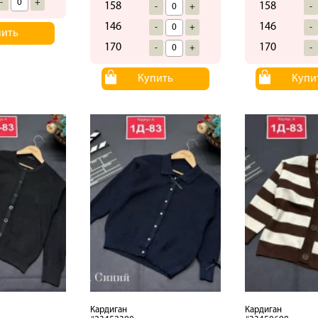
-
+
158
158
-
+
-
146
146
-
+
-
пить
170
170
-
+
-
Купить
Купи
Кардиган
Кардиган