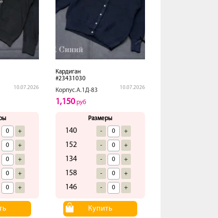
Кардиган
#23431030
10.07.2026
10.07.2026
Корпус.А.1Д-83
1,150
руб
ры
Размеры
140
+
-
+
152
+
-
+
134
+
-
+
158
+
-
+
146
+
-
+
ть
Купить