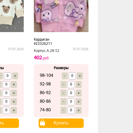
Кардиган
#23326211
07.07.2026
07.07.2026
Корпус.А.2В-52
402
руб
ры
Размеры
98-104
-
+
-
+
92-98
+
-
+
86-92
+
-
+
80-86
+
-
+
74-80
+
-
+
ть
Купить