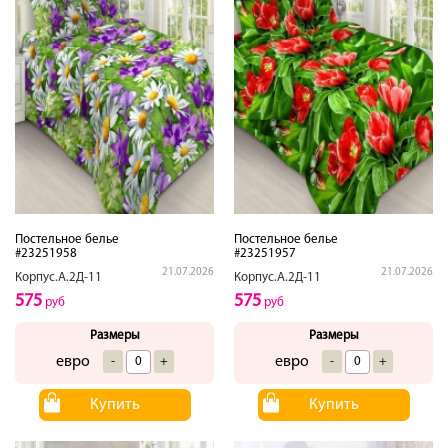
Постельное белье
Постельное белье
#23251958
#23251957
21.07.2026
21.07.2026
Корпус.А.2Д-11
Корпус.А.2Д-11
575
575
руб
руб
Размеры
Размеры
евро
евро
-
+
-
+
Купить
Купить