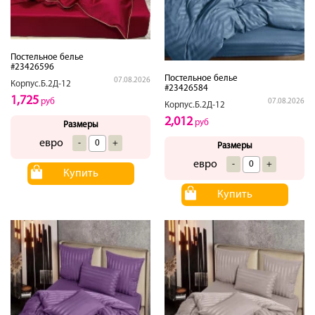
Постельное белье
#23426596
Постельное белье
07.08.2026
Корпус.Б.2Д-12
#23426584
1,725
руб
07.08.2026
Корпус.Б.2Д-12
2,012
руб
Размеры
евро
-
+
Размеры
евро
-
+
Купить
Купить