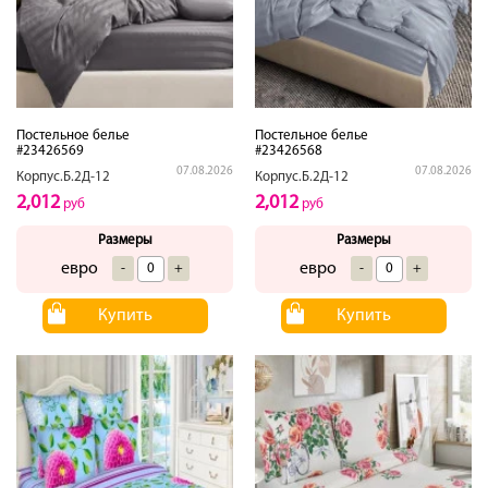
Постельное белье
Постельное белье
#23426569
#23426568
07.08.2026
07.08.2026
Корпус.Б.2Д-12
Корпус.Б.2Д-12
2,012
2,012
руб
руб
Размеры
Размеры
евро
евро
-
+
-
+
Купить
Купить