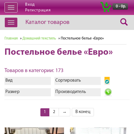
Вход
|
0 - 0р.
Открыть
Регистрация
навигацию
Каталог товаров
Открыть
навигацию
Главная
»
Домашний текстиль
» Постельное белье «Евро»
Постельное белье «Евро»
Товаров в категории: 173
Вид
Сортировать
Размер
Производитель
1
2
→
В конец