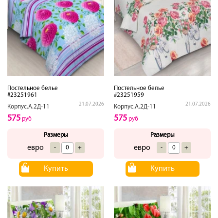
Постельное белье
Постельное белье
#23251961
#23251959
21.07.2026
21.07.2026
Корпус.А.2Д-11
Корпус.А.2Д-11
575
575
руб
руб
Размеры
Размеры
евро
евро
-
+
-
+
Купить
Купить