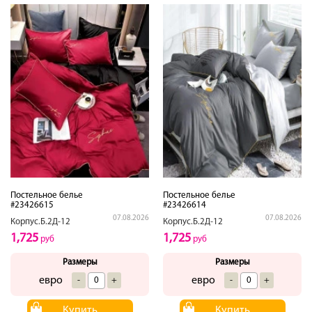
Постельное белье
Постельное белье
#23426615
#23426614
07.08.2026
07.08.2026
Корпус.Б.2Д-12
Корпус.Б.2Д-12
1,725
1,725
руб
руб
Размеры
Размеры
евро
евро
-
+
-
+
Купить
Купить