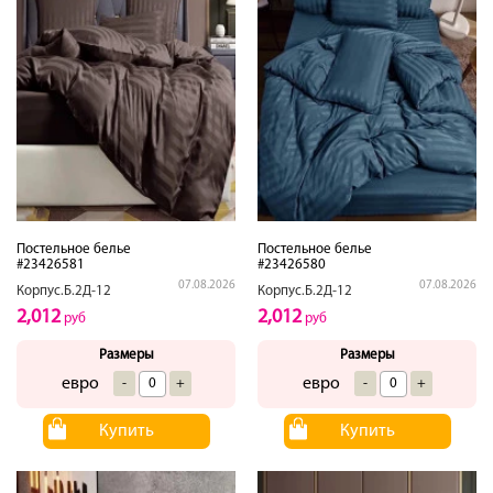
Постельное белье
Постельное белье
#23426581
#23426580
07.08.2026
07.08.2026
Корпус.Б.2Д-12
Корпус.Б.2Д-12
2,012
2,012
руб
руб
Размеры
Размеры
евро
евро
-
+
-
+
Купить
Купить