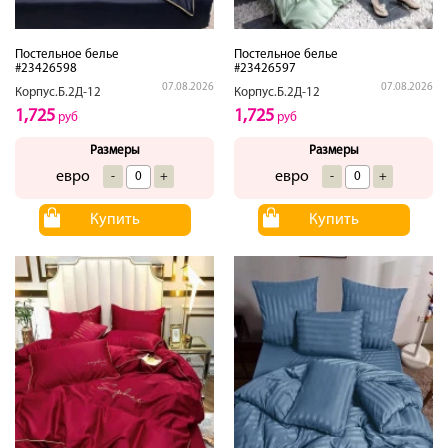
Постельное белье
Постельное белье
#23426598
#23426597
07.08.2026
07.08.2026
Корпус.Б.2Д-12
Корпус.Б.2Д-12
1,725
1,725
руб
руб
Размеры
Размеры
евро
евро
-
+
-
+
Купить
Купить