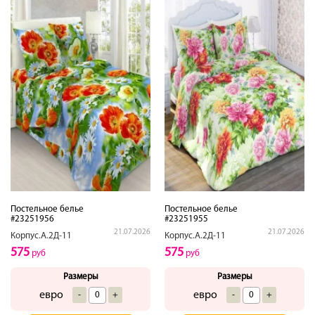
Постельное белье
Постельное белье
#23251956
#23251955
21.07.2026
21.07.2026
Корпус.А.2Д-11
Корпус.А.2Д-11
575
575
руб
руб
Размеры
Размеры
евро
евро
-
+
-
+