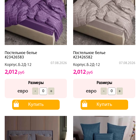
Постельное белье
Постельное белье
#23426583
#23426582
07.08.2026
07.08.2026
Корпус.Б.2Д-12
Корпус.Б.2Д-12
2,012
2,012
руб
руб
Размеры
Размеры
евро
евро
-
+
-
+
Купить
Купить