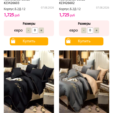
#23426603
#23426602
07.08.2026
07.08.2026
Корпус.Б.2Д-12
Корпус.Б.2Д-12
1,725
1,725
руб
руб
Размеры
Размеры
евро
евро
-
+
-
+
Купить
Купить