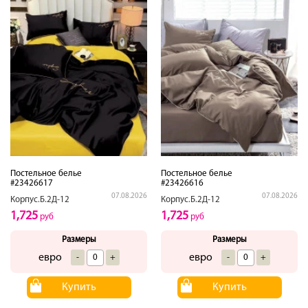
Постельное белье
Постельное белье
#23426617
#23426616
07.08.2026
07.08.2026
Корпус.Б.2Д-12
Корпус.Б.2Д-12
1,725
1,725
руб
руб
Размеры
Размеры
евро
евро
-
+
-
+
Купить
Купить