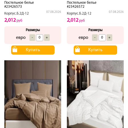
Постельное белье
Постельное белье
#23426573
#23426572
07.08.2026
07.08.2026
Корпус.Б.2Д-12
Корпус.Б.2Д-12
2,012
2,012
руб
руб
Размеры
Размеры
евро
евро
-
+
-
+
Купить
Купить