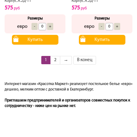
Корпус.А.2Д-11
Корпус.А.2Д-11
575
575
руб
руб
Размеры
Размеры
евро
евро
-
+
-
+
Купить
Купить
1
2
→
В конец
Интернет-магазин «Красотка Маркет» реализует постельное белье «евро»
дешево, мелким оптом с доставкой в Екатеринбург.
Приглашаем предпринимателей и организаторов совместных покупок к
сотрудничеству - ниже цен на рынке нет.