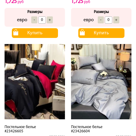
1,725
1,725
руб
руб
Размеры
Размеры
евро
евро
-
+
-
+
Купить
Купить
Постельное белье
Постельное белье
#23426605
#23426604