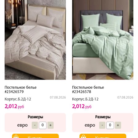
Постельное белье
Постельное белье
#23426579
#23426578
07.08.2026
07.08.2026
Корпус.Б.2Д-12
Корпус.Б.2Д-12
2,012
2,012
руб
руб
Размеры
Размеры
евро
евро
-
+
-
+