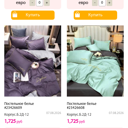
евро
евро
-
+
-
+
Купить
Купить
Постельное белье
Постельное белье
#23426609
#23426608
07.08.2026
07.08.2026
Корпус.Б.2Д-12
Корпус.Б.2Д-12
1,725
1,725
руб
руб