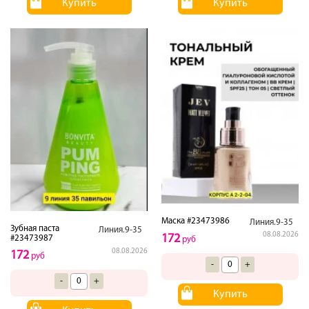
Купить
Купить
Маска #23473986
Линия.9-35
Зубная паста
Линия.9-35
08.08.2026
172
#23473987
руб
08.08.2026
172
руб
-
+
-
+
Купить