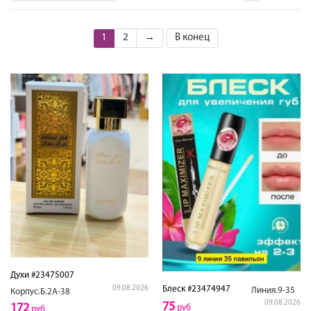
1
2
→
В конец
Духи #23475007
Блеск #23474947
09.08.2026
Линия.9-35
Корпус.Б.2А-38
09.08.2026
75
172
руб
руб