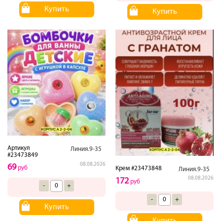
Купить
Купить
Артикул
Линия.9-35
#23473849
08.08.2026
69
руб
Крем #23473848
Линия.9-35
08.08.2026
172
руб
-
+
-
+
Купить