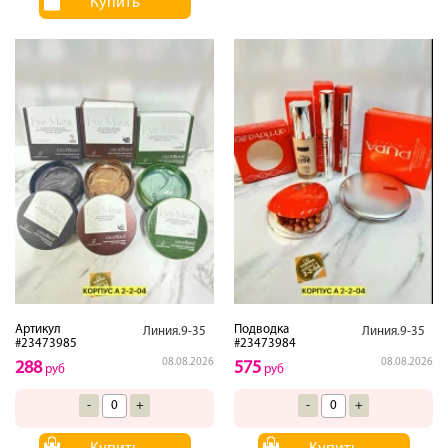
Купить
Артикул
Подводка
Линия.9-35
Линия.9-35
#23473985
#23473984
08.08.2026
08.08.2026
288
575
руб
руб
-
+
-
+