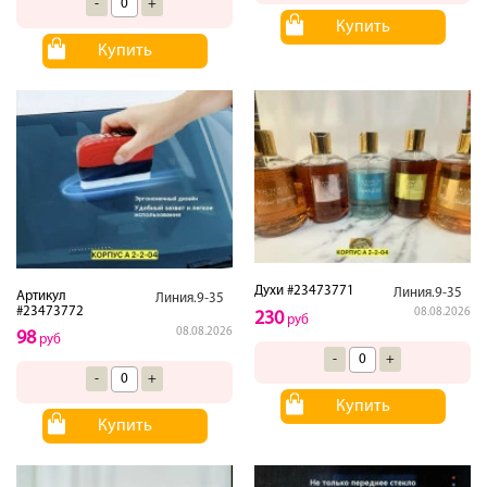
-
+
Купить
Купить
Духи #23473771
Линия.9-35
Артикул
Линия.9-35
#23473772
08.08.2026
230
руб
08.08.2026
98
руб
-
+
-
+
Купить
Купить