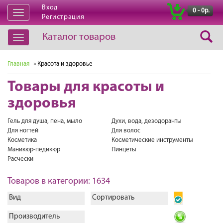
Вход
|
0 - 0р.
Открыть
Регистрация
навигацию
Каталог товаров
Открыть
навигацию
Главная
» Красота и здоровье
Товары для красоты и
здоровья
Гель для душа, пена, мыло
Духи, вода, дезодоранты
Для ногтей
Для волос
Косметика
Косметические инструменты
Маникюр-педикюр
Пинцеты
Расчески
Товаров в категории: 1634
Вид
Сортировать
Производитель