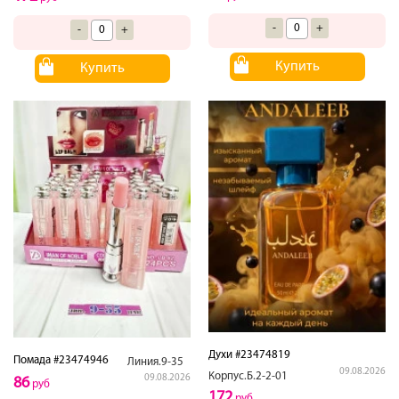
-
+
-
+
Купить
Купить
Духи #23474819
Помада #23474946
Линия.9-35
09.08.2026
Корпус.Б.2-2-01
09.08.2026
86
руб
172
руб