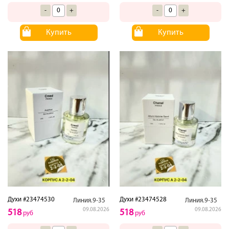
-
+
-
+
Купить
Купить
Духи #23474530
Духи #23474528
Линия.9-35
Линия.9-35
09.08.2026
09.08.2026
518
518
руб
руб