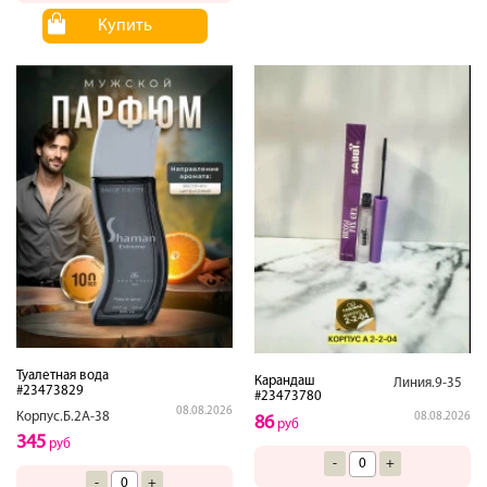
Купить
Туалетная вода
Карандаш
Линия.9-35
#23473829
#23473780
08.08.2026
Корпус.Б.2А-38
08.08.2026
86
руб
345
руб
-
+
-
+