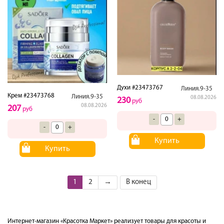
Духи #23473767
Линия.9-35
Крем #23473768
Линия.9-35
08.08.2026
230
руб
08.08.2026
207
руб
-
+
-
+
Купить
Купить
1
2
→
В конец
Интернет-магазин «Красотка Маркет» реализует товары для красоты и