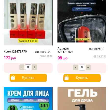
Артикул
Линия.9-35
Крем #23473770
#23473769
Линия.9-35
08.08.2026
08.08.2026
172
98
руб
руб
-
+
-
+
Купить
Купить