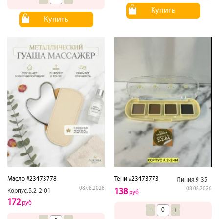
Купить
Купить
Масло #23473778
Тени #23473773
Линия.9-35
08.08.2026
08.08.2026
138
Корпус.Б.2-2-01
руб
172
руб
-
+