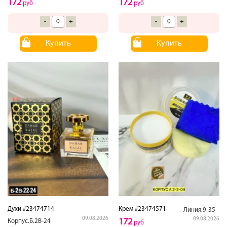
172
172
руб
руб
-
+
-
+
Купить
Купить
Духи #23474714
Крем #23474571
Линия.9-35
09.08.2026
09.08.2026
172
Корпус.Б.2В-24
руб