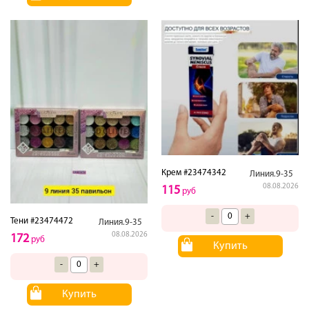
Крем #23474342
Линия.9-35
08.08.2026
115
руб
-
+
Тени #23474472
Линия.9-35
08.08.2026
172
руб
Купить
-
+
Купить