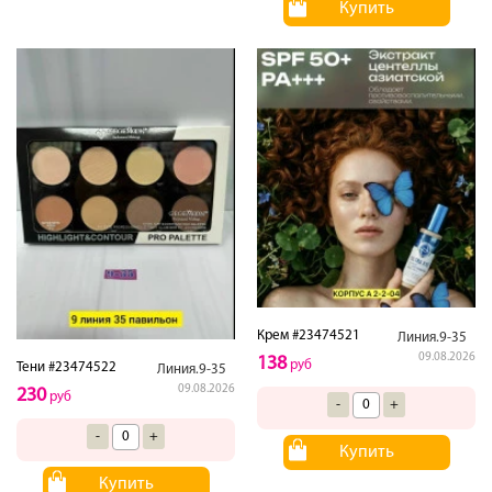
Купить
Крем #23474521
Линия.9-35
09.08.2026
138
руб
Тени #23474522
Линия.9-35
09.08.2026
230
руб
-
+
-
+
Купить
Купить