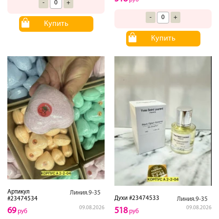
-
+
-
+
Купить
Купить
Артикул
Линия.9-35
Духи #23474533
#23474534
Линия.9-35
09.08.2026
09.08.2026
69
518
руб
руб