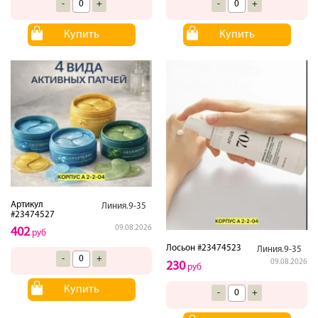
-
+
-
+
Купить
Купить
Артикул
Линия.9-35
#23474527
09.08.2026
402
руб
Лосьон #23474523
Линия.9-35
-
+
09.08.2026
230
руб
Купить
-
+