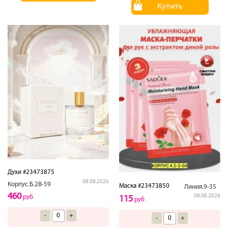
Купить
Духи #23473875
08.08.2026
Корпус.Б.2В-59
Маска #23473850
Линия.9-35
460
08.08.2026
руб
115
руб
-
+
-
+