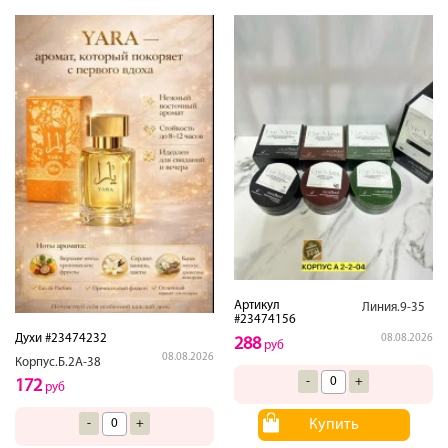
Артикул
Линия.9-35
#23474156
Духи #23474232
08.08.2026
288
руб
08.08.2026
Корпус.Б.2А-38
-
+
172
руб
Купить
-
+