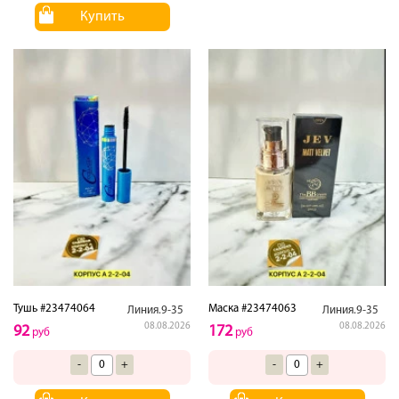
Купить
Тушь #23474064
Маска #23474063
Линия.9-35
Линия.9-35
08.08.2026
08.08.2026
92
172
руб
руб
-
+
-
+