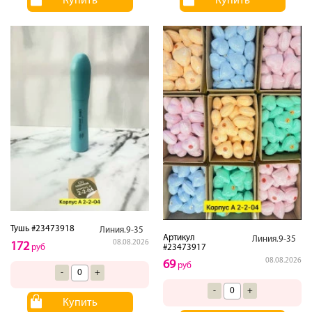
Купить
Купить
Тушь #23473918
Линия.9-35
Артикул
Линия.9-35
08.08.2026
172
руб
#23473917
08.08.2026
69
руб
-
+
-
+
Купить