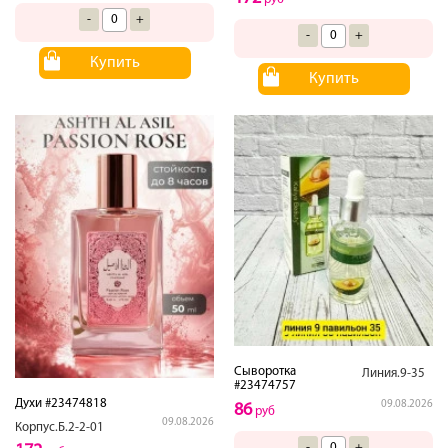
-
+
-
+
Купить
Купить
Сыворотка
Линия.9-35
#23474757
Духи #23474818
09.08.2026
86
руб
09.08.2026
Корпус.Б.2-2-01
-
+