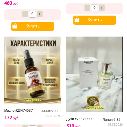
460
руб
-
+
-
+
Купить
Купить
Масло #23474537
Линия.9-35
09.08.2026
172
руб
Духи #23474535
Линия.9-35
09.08.2026
518
руб