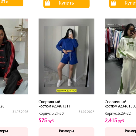
пить
Купить
Купи
Спортивный
Спортивный
328
костюм #23461311
костюм #2346130
31.07.2026
31.07.2026
Корпус.Б.2Г-50
Корпус.Б.2А-22
575
2,415
руб
руб
меры
Размеры
Разме