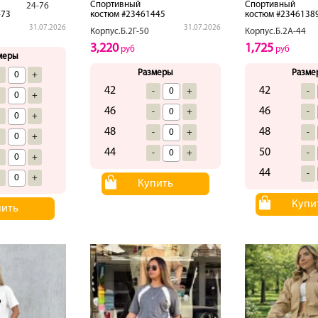
Спортивный
Спортивный
24-76
473
костюм #23461445
костюм #2346138
31.07.2026
31.07.2026
Корпус.Б.2Г-50
Корпус.Б.2А-44
3,220
1,725
руб
руб
меры
Размеры
Разме
-
+
42
42
-
+
-
-
+
46
46
-
+
-
-
+
48
48
-
+
-
-
+
44
50
-
+
-
-
+
44
-
-
+
Купить
Купи
пить