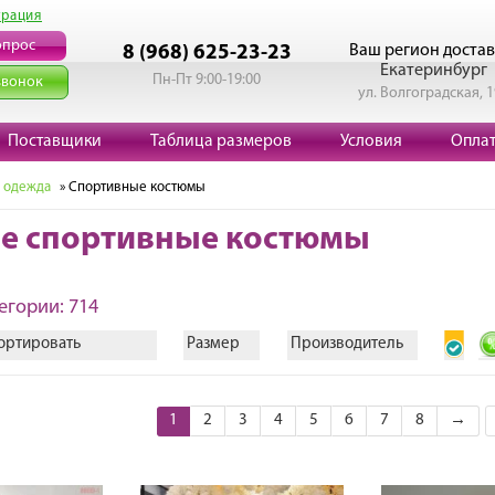
трация
опрос
Ваш регион достав
8 (968) 625-23-23
Екатеринбург
Пн-Пт 9:00-19:00
звонок
ул. Волгоградская, 
Поставщики
Таблица размеров
Условия
Опла
 одежда
» Спортивные костюмы
е спортивные костюмы
егории: 714
ортировать
Размер
Производитель
1
2
3
4
5
6
7
8
→