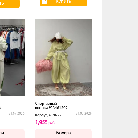
Купить
ть
Спортивный
3
костюм #23461302
31.07.2026
31.07.2026
Корпус,А.2В-22
1,955
руб
ры
Размеры