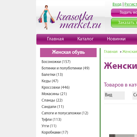
Вход
|
Регис
Задать в
Заказать 
Главная
Каталог
Новинки
Главная
»
Женская
Женская обувь
Босоножки (157)
Женски
Ботинки и полуботинки (49)
Балетки (13)
Кеды (47)
Товаров в кат
Кроссовки (446)
Мокасины (21)
Вид
С
Сланцы (22)
Сандали (11)
Сапоги и полусапожки (12)
Туфли (113)
Угги (11)
Коробками (17)