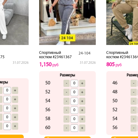
Спортивный
Спортивный
24-104
375
костюм #23461367
костюм #2346136
31.07.2026
31.07.2026
1,150
805
руб
руб
Размеры
Разме
меры
50
46
-
+
-
-
+
52
48
-
+
-
-
+
54
50
-
+
-
-
+
56
52
-
+
-
-
+
58
54
-
+
-
-
+
60
56
-
+
-