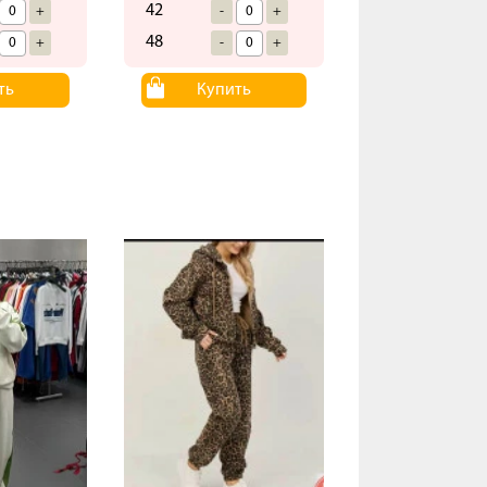
42
+
-
+
48
+
-
+
ть
Купить