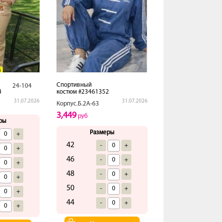
Спортивный
24-104
4
костюм #23461352
31.07.2026
31.07.2026
Корпус.Б.2А-63
3,449
руб
ры
Размеры
+
42
-
+
+
46
-
+
+
48
-
+
+
50
-
+
+
44
-
+
+