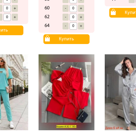
60
-
+
-
+
Купи
62
-
+
-
+
64
-
+
пить
Купить