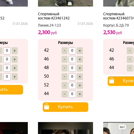
Спортивный
Спортивный
252
костюм #23461242
костюм #2346073
31.07.2026
31.07.2026
Линия.24-123
Корпус.Б.2Д-79
2,300
2,530
руб
руб
меры
Размеры
Разме
42
42
-
+
-
+
-
46
46
-
+
-
+
-
48
44
-
+
-
+
-
50
-
+
-
+
Купи
52
-
+
пить
44
-
+
Купить