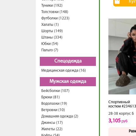
Ку
Туники (192)
Толстовки (148)
Футболки (1223)
Халаты (1)
Шорты (149)
Штаны (334)
Юбки (54)
Пальто (7)
Спецодежда
Медицинская одежда (16)
Мужская одежда
Бейсболки (107)
Брюки (81)
Спортивный
Водолазки (19)
костюм #23461
Ветровки (10)
2В-38 корпус Б
Домашняя одежда (2)
3,105
руб
Джинсы (17)
Жилеты (22)
Раз
Кофты (54)