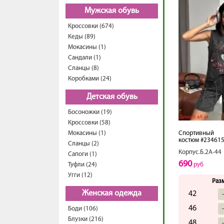
Мужская обувь
Кроссовки (674)
Кеды (89)
Мокасины (1)
Сандали (1)
Сланцы (8)
Коробками (24)
Детская обувь
Босоножки (19)
Кроссовки (58)
Мокасины (1)
Спортивный
костюм #23461
Сланцы (2)
Корпус.Б.2А-44
Сапоги (1)
690
Туфли (24)
руб
Угги (12)
Раз
Женская одежда
42
46
Боди (106)
Блузки (216)
48