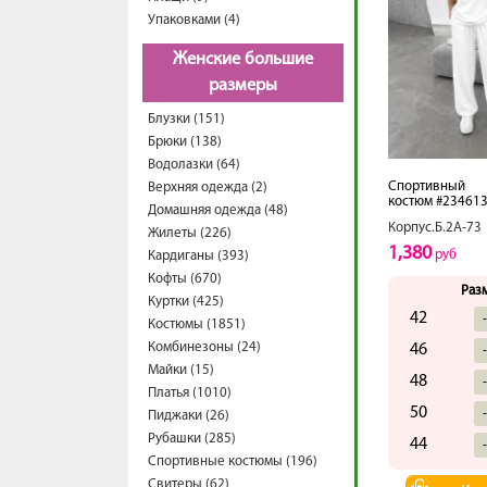
Упаковками (4)
Женские большие
размеры
Блузки (151)
Брюки (138)
Водолазки (64)
Спортивный
Верхняя одежда (2)
костюм #23461
Домашняя одежда (48)
Корпус.Б.2А-73
Жилеты (226)
1,380
руб
Кардиганы (393)
Кофты (670)
Раз
Куртки (425)
42
Костюмы (1851)
Комбинезоны (24)
46
Майки (15)
48
Платья (1010)
50
Пиджаки (26)
Рубашки (285)
44
Спортивные костюмы (196)
Свитеры (62)