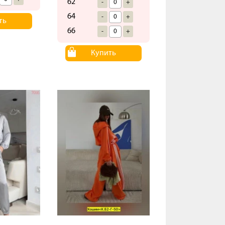
62
-
+
64
-
+
ть
66
-
+
Купить