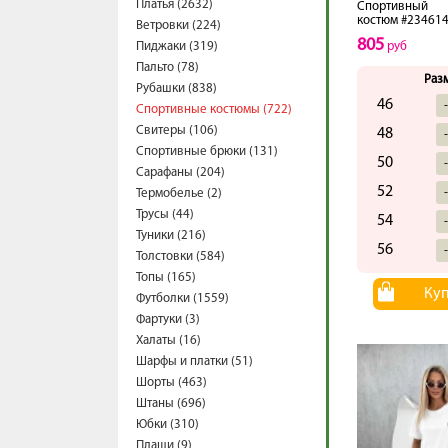
Платья (2632)
Спортивный
костюм #23461
Ветровки (224)
805
Пиджаки (319)
руб
Пальто (78)
Раз
Рубашки (838)
46
Спортивные костюмы (722)
Свитеры (106)
48
Спортивные брюки (131)
50
Сарафаны (204)
52
Термобелье (2)
Трусы (44)
54
Туники (216)
56
Толстовки (584)
Топы (165)
Ку
Футболки (1559)
Фартуки (3)
Халаты (16)
Шарфы и платки (51)
Шорты (463)
Штаны (696)
Юбки (310)
Плащи (9)