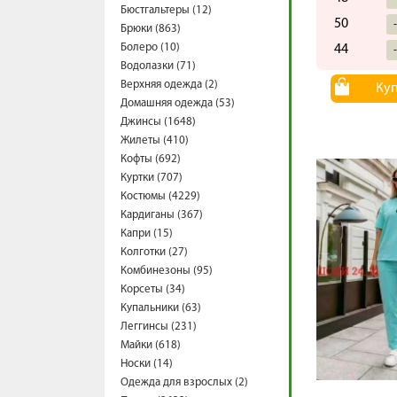
Бюстгальтеры (12)
50
Брюки (863)
Болеро (10)
44
Водолазки (71)
Верхняя одежда (2)
Ку
Домашняя одежда (53)
Джинсы (1648)
Жилеты (410)
Кофты (692)
Куртки (707)
Костюмы (4229)
Кардиганы (367)
Капри (15)
Колготки (27)
Комбинезоны (95)
Корсеты (34)
Купальники (63)
Леггинсы (231)
Майки (618)
Носки (14)
Одежда для взрослых (2)