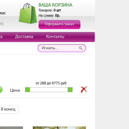
ВАША КОРЗИНА
Товаров:
0 шт
ки:
На сумму:
0р.
193
Оформить заказ
та
Доставка
Контакты
от
288
до
9775
руб
В конец