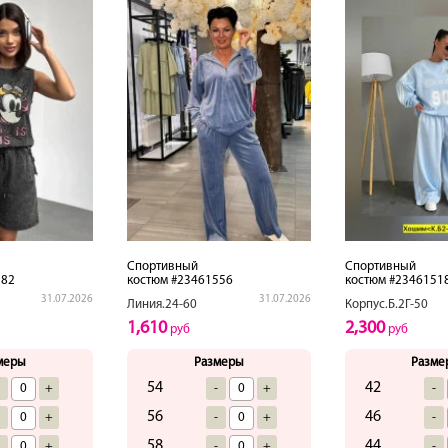
Спортивный
Спортивный
582
костюм #23461556
костюм #2346151
31.07.2026
31.07.2026
Линия.24-60
Корпус.Б.2Г-50
1,610
2,300
руб
руб
меры
Размеры
Разме
54
42
-
+
-
+
-
56
46
-
+
-
+
-
58
44
-
+
-
+
-