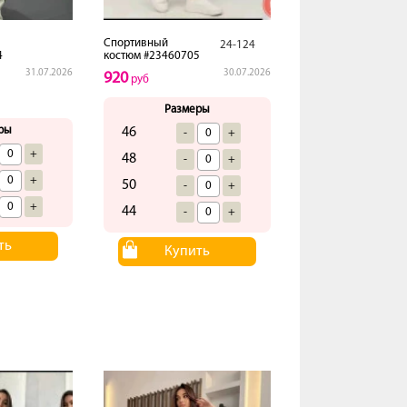
Спортивный
24-124
4
костюм #23460705
31.07.2026
30.07.2026
920
руб
Размеры
ры
46
-
+
+
48
-
+
+
50
-
+
+
44
-
+
ть
Купить