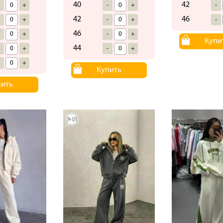
40
42
-
+
-
+
-
42
46
-
+
-
+
-
46
-
+
-
+
Купи
44
-
+
-
+
-
+
Купить
пить