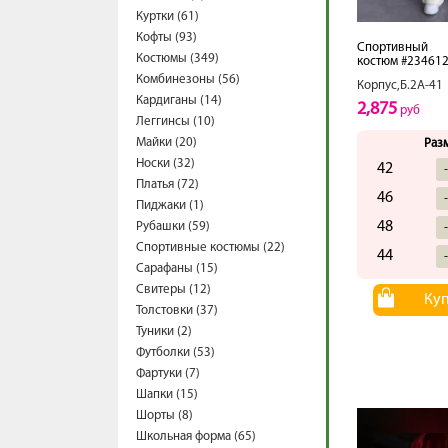
Куртки (61)
Кофты (93)
Спортивный
Костюмы (349)
костюм #23461
Комбинезоны (56)
Корпус,Б.2А-41
Кардиганы (14)
2,875
руб
Леггинсы (10)
Майки (20)
Раз
Носки (32)
42
Платья (72)
46
Пиджаки (1)
48
Рубашки (59)
Спортивные костюмы (22)
44
Сарафаны (15)
Свитеры (12)
Ку
Толстовки (37)
Туники (2)
Футболки (53)
Фартуки (7)
Шапки (15)
Шорты (8)
Школьная форма (65)