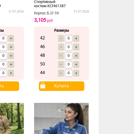
Спортивный
9
костюм #23461387
31.07.2026
31.07.2026
Корпус.Б.2Г-50
3,105
руб
ры
Размеры
42
+
-
+
46
+
-
+
48
+
-
+
50
+
-
+
44
+
-
+
ть
Купить