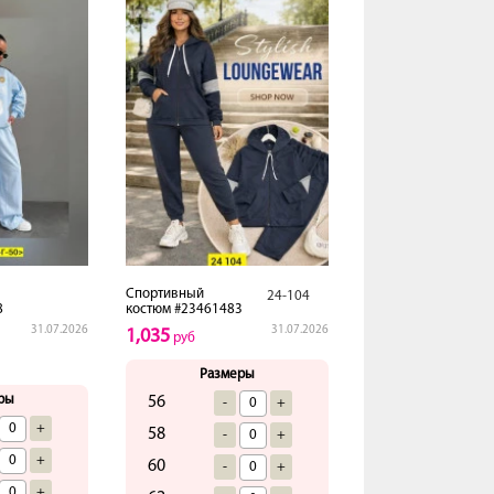
Спортивный
24-104
8
костюм #23461483
31.07.2026
31.07.2026
1,035
руб
Размеры
ры
56
-
+
+
58
-
+
+
60
-
+
+