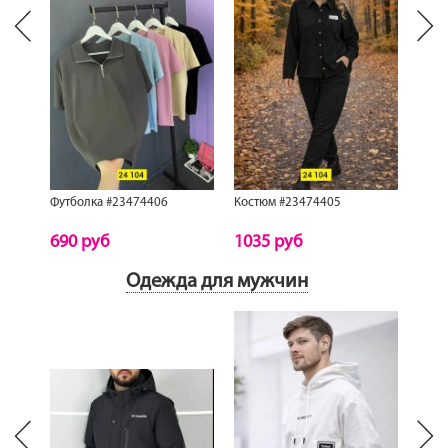
Next
revious
Футболка #23474406
Костюм #23474405
Кост
690 руб
1035 руб
575
Одежда для мужчин
Next
revious