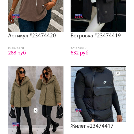
Артикул #23474420
Ветровка #23474419
#23474420
#23474419
288 руб
632 руб
Жилет #23474417