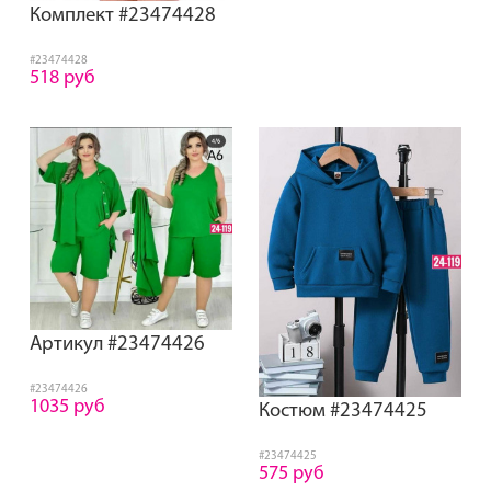
Комплект #23474428
#23474428
518 руб
Артикул #23474426
#23474426
1035 руб
Костюм #23474425
#23474425
575 руб