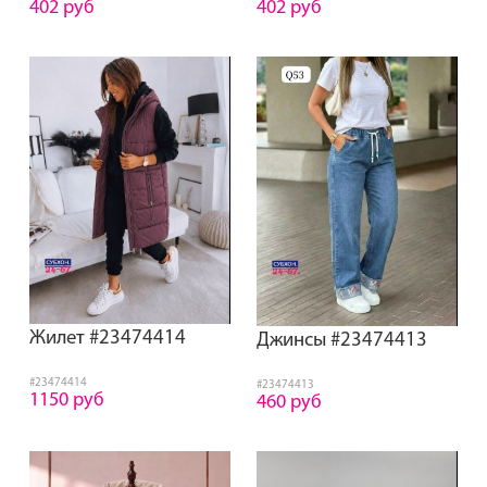
402 руб
402 руб
Жилет #23474414
Джинсы #23474413
#23474414
#23474413
1150 руб
460 руб