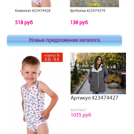
Комплект #23474428
Футболка #23474379
Кофт
518 руб
138 руб
805
Новые предложения каталога
Артикул #23474427
#23474427
1035 руб