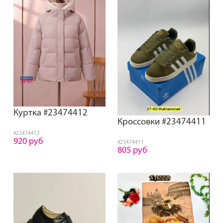
Куртка #23474412
Кроссовки #23474411
#23474412
920 руб
#23474411
805 руб