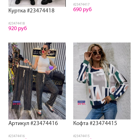
#23474417
690 руб
Куртка #23474418
#23474418
920 руб
Артикул #23474416
Кофта #23474415
#23474416
#23474415