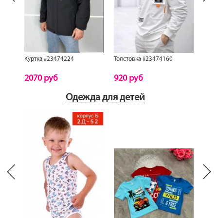
Куртка #23474224
Толстовка #23474160
Курт
2070 руб
920 руб
218
Одежда для детей
Next
revious