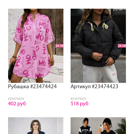
Рубашка #23474424
Артикул #23474423
#23474424
#23474423
402 руб
518 руб