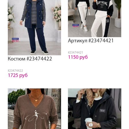
Артикул #23474421
#23474421
1150 руб
Костюм #23474422
#23474422
1725 руб