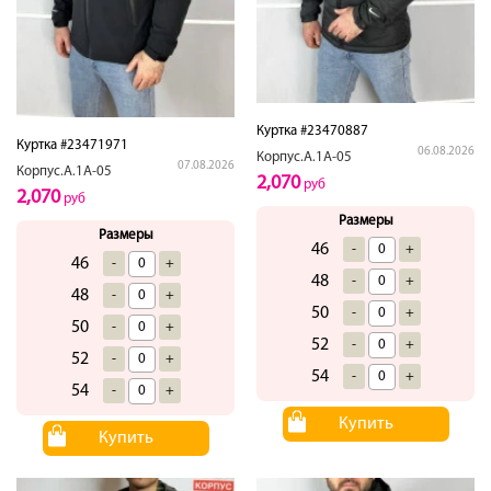
Куртка #23470887
Куртка #23471971
06.08.2026
Корпус.А.1А-05
07.08.2026
Корпус.А.1А-05
2,070
руб
2,070
руб
Размеры
Размеры
46
-
+
46
-
+
48
-
+
48
-
+
50
-
+
50
-
+
52
-
+
52
-
+
54
-
+
54
-
+
Купить
Купить