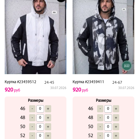
Куртка #23459512
Куртка #23459411
24-45
24-67
30.07.2026
30.07.2026
920
920
руб
руб
Размеры
Размеры
46
46
-
+
-
+
48
48
-
+
-
+
50
50
-
+
-
+
52
52
-
+
-
+