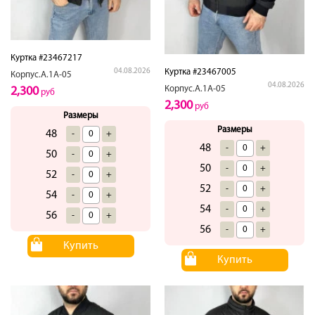
Куртка #23467217
Куртка #23467005
04.08.2026
Корпус.А.1А-05
04.08.2026
Корпус.А.1А-05
2,300
руб
2,300
руб
Размеры
Размеры
48
-
+
48
-
+
50
-
+
50
-
+
52
-
+
52
-
+
54
-
+
54
-
+
56
-
+
56
-
+
Купить
Купить