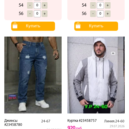
54
54
-
+
-
+
56
56
-
+
-
+
Купить
Купить
Джинсы
Куртка #23458757
24-67
Линия.24-60
#23458780
29.07.2026
920
руб