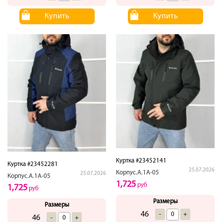
Купить
Купить
Куртка #23452141
Куртка #23452281
25.07.2026
Корпус.А.1А-05
25.07.2026
Корпус.А.1А-05
1,725
руб
1,725
руб
Размеры
Размеры
46
-
+
46
-
+