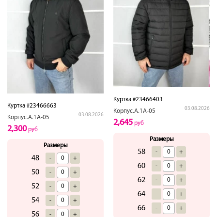
Куртка #23466403
Куртка #23466663
03.08.2026
Корпус.А.1А-05
03.08.2026
Корпус.А.1А-05
2,645
руб
2,300
руб
Размеры
Размеры
58
-
+
48
-
+
60
-
+
50
-
+
62
-
+
52
-
+
64
-
+
54
-
+
66
-
+
56
-
+