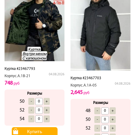
Куртка #23467793
04.08.2026
Корпус.А.1В-21
Куртка #23467703
748
руб
04.08.2026
Корпус.А.1А-05
2,645
руб
Размеры
50
-
+
Размеры
52
-
+
48
-
+
54
-
+
50
-
+
52
-
+
Купить