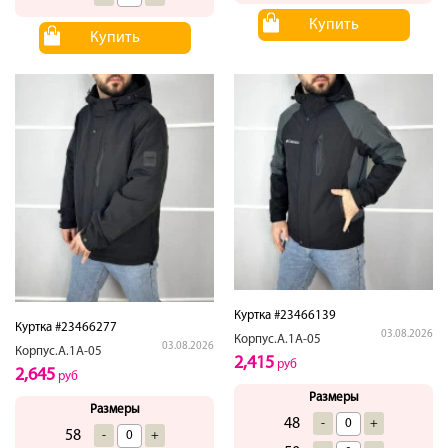
Купить
Купить
Куртка #23466139
Куртка #23466277
03.08.2026
Корпус.А.1А-05
03.08.2026
Корпус.А.1А-05
2,415
руб
2,645
руб
Размеры
Размеры
48
-
+
58
-
+