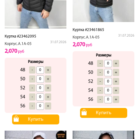
Куртка #23461865
31.07.2026
Куртка #23462095
Корпус.А.1А-05
31.07.2026
Корпус.А.1А-05
2,070
руб
2,070
руб
Размеры
Размеры
48
-
+
48
-
+
50
-
+
50
-
+
52
-
+
52
-
+
54
-
+
54
-
+
56
-
+
56
-
+
Купить
Купить