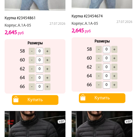
Куртка #23454674
Куртка #23454861
27.07.2026
Корпус.А.1А-05
27.07.2026
Корпус.А.1А-05
2,645
руб
2,645
руб
Размеры
Размеры
58
-
+
58
-
+
60
-
+
60
-
+
62
-
+
62
-
+
64
-
+
64
-
+
66
-
+
66
-
+
Купить
Купить