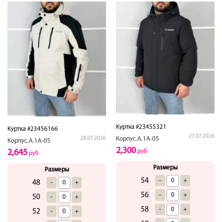
Куртка #23455321
Куртка #23456166
27.07.2026
Корпус.А.1А-05
28.07.2026
Корпус.А.1А-05
2,300
руб
2,645
руб
Размеры
Размеры
54
-
+
48
-
+
56
-
+
50
-
+
58
-
+
52
-
+