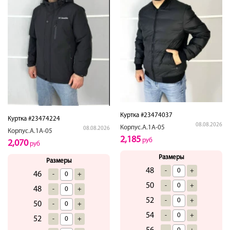
Куртка #23474037
Куртка #23474224
08.08.2026
Корпус.А.1А-05
08.08.2026
Корпус.А.1А-05
2,185
руб
2,070
руб
Размеры
Размеры
48
-
+
46
-
+
50
-
+
48
-
+
52
-
+
50
-
+
54
-
+
52
-
+