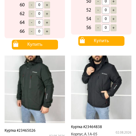
50
-
+
60
-
+
52
-
+
62
-
+
54
-
+
64
-
+
56
-
+
66
-
+
Купить
Купить
Куртка #23464838
Куртка #23465026
02.08.2026
Корпус.А.1А-05