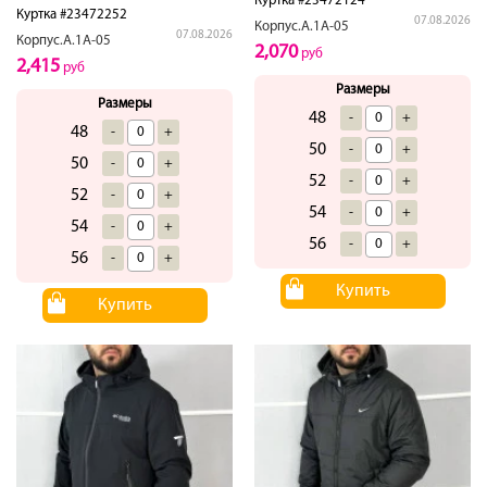
Куртка #23472124
Куртка #23472252
07.08.2026
Корпус.А.1А-05
07.08.2026
Корпус.А.1А-05
2,070
руб
2,415
руб
Размеры
Размеры
48
-
+
48
-
+
50
-
+
50
-
+
52
-
+
52
-
+
54
-
+
54
-
+
56
-
+
56
-
+
Купить
Купить