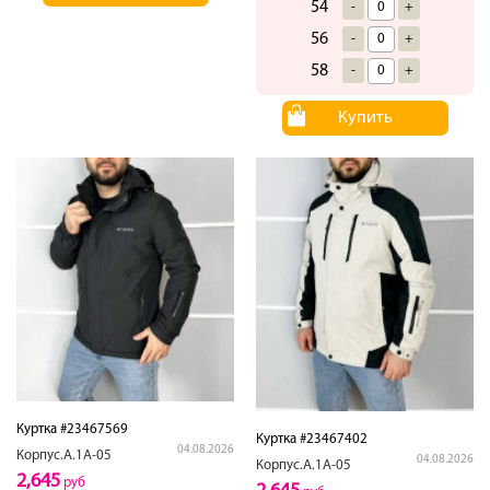
54
-
+
56
-
+
58
-
+
Купить
Куртка #23467569
Куртка #23467402
04.08.2026
Корпус.А.1А-05
04.08.2026
Корпус.А.1А-05
2,645
руб