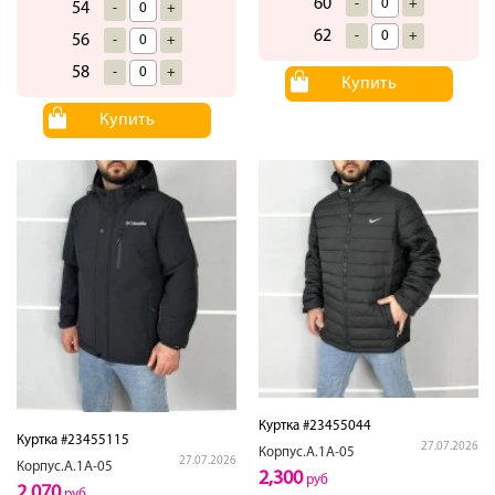
60
-
+
54
-
+
62
-
+
56
-
+
58
-
+
Купить
Купить
Куртка #23455044
Куртка #23455115
27.07.2026
Корпус.А.1А-05
27.07.2026
Корпус.А.1А-05
2,300
руб
2,070
руб