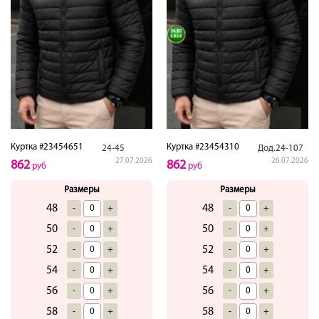
Куртка #23454651
Куртка #23454310
24-45
Дод.24-107
27.07.2026
26.07.2026
862
862
руб
руб
Размеры
Размеры
48
48
-
+
-
+
50
50
-
+
-
+
52
52
-
+
-
+
54
54
-
+
-
+
56
56
-
+
-
+
58
58
-
+
-
+