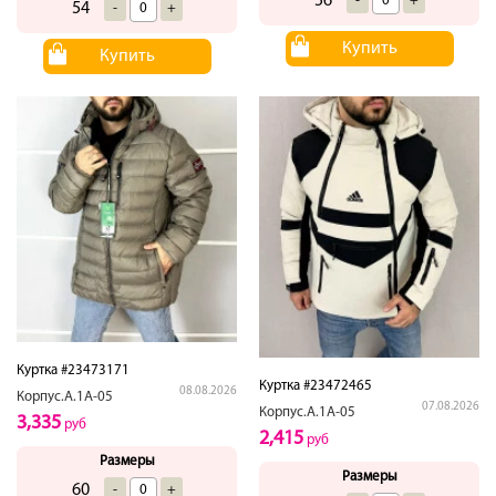
56
-
+
54
-
+
Купить
Купить
Куртка #23473171
Куртка #23472465
08.08.2026
Корпус.А.1А-05
07.08.2026
Корпус.А.1А-05
3,335
руб
2,415
руб
Размеры
Размеры
60
-
+