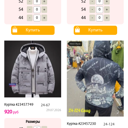
52
52
-
+
-
+
54
54
-
+
-
+
44
44
-
+
-
+
Купить
Купить
Куртка #23457749
24-67
29.07.2026
920
руб
Размеры
Куртка #23457230
24-124