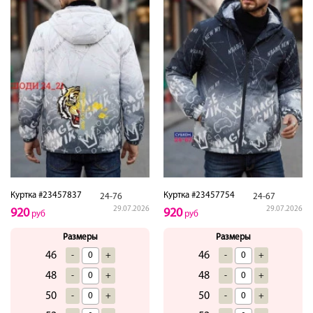
Куртка #23457837
Куртка #23457754
24-76
24-67
29.07.2026
29.07.2026
920
920
руб
руб
Размеры
Размеры
46
46
-
+
-
+
48
48
-
+
-
+
50
50
-
+
-
+