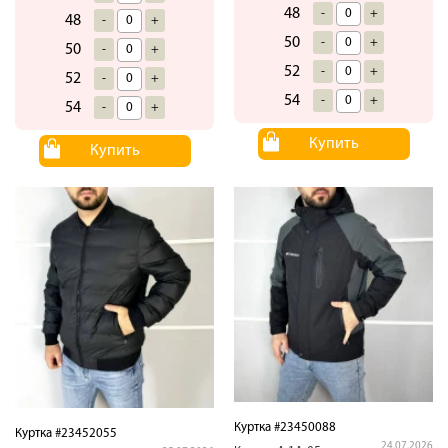
48
-
+
48
-
+
50
-
+
50
-
+
52
-
+
52
-
+
54
-
+
54
-
+
Купить
Купить
Куртка #23450088
Куртка #23452055
24.07.2026