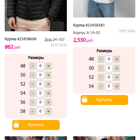
Куртка #23458381
29.07.2026
Корпус.А.1А-05
Куртка #23458606
2,530
Дод.24-107
руб
29.07.2026
862
руб
Размеры
Размеры
48
-
+
48
-
+
50
-
+
50
-
+
52
-
+
52
-
+
54
-
+
54
-
+
Купить
56
-
+
58
-
+
Купить