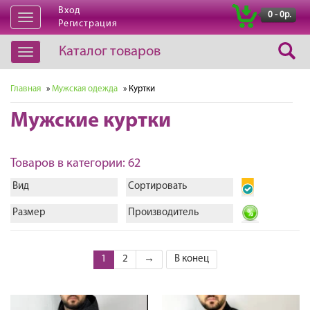
Вход
|
0 - 0р.
Открыть
Регистрация
навигацию
Каталог товаров
Открыть
навигацию
Главная
»
Мужская одежда
» Куртки
Мужские куртки
Товаров в категории: 62
Вид
Сортировать
Размер
Производитель
1
2
→
В конец