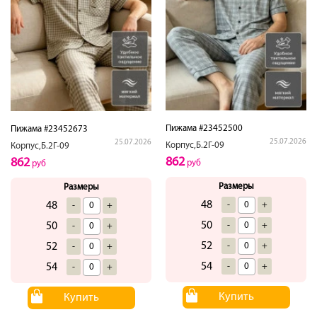
Пижама #23452500
Пижама #23452673
25.07.2026
25.07.2026
Корпус,Б.2Г-09
Корпус,Б.2Г-09
862
862
руб
руб
Размеры
Размеры
48
-
+
48
-
+
50
-
+
50
-
+
52
-
+
52
-
+
54
-
+
54
-
+
Купить
Купить