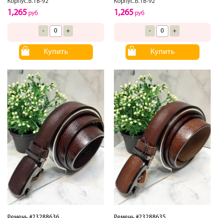
Корпус.Б.1В-92
Корпус.Б.1В-92
1,265
1,265
руб
руб
-
+
-
+
Купить
Купить
Ремень #23288636
Ремень #23288635