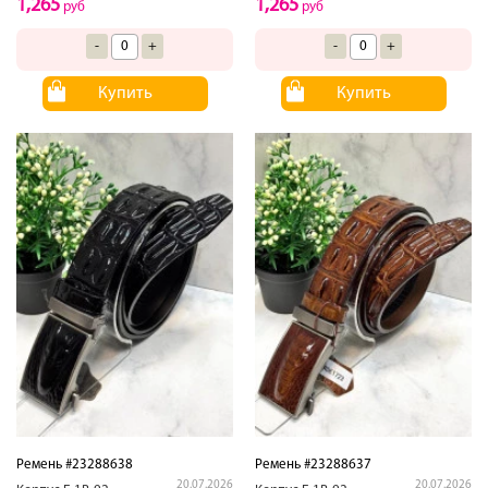
1,265
1,265
руб
руб
-
+
-
+
Купить
Купить
Ремень #23288638
Ремень #23288637
20.07.2026
20.07.2026