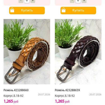
-
+
-
+
Купить
Купить
Ремень #23288660
Ремень #23288659
20.07.2026
20.07.2026
Корпус.Б.1В-92
Корпус.Б.1В-92
1,265
1,265
руб
руб