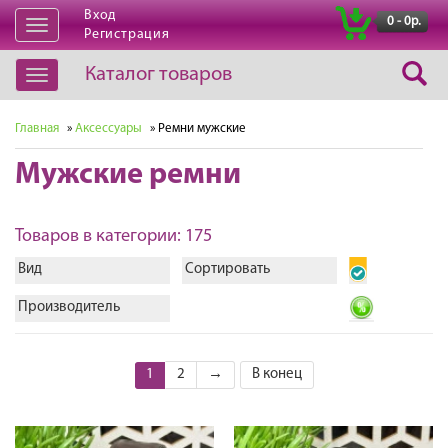
Вход
|
0 - 0р.
Открыть
Регистрация
навигацию
Каталог товаров
Открыть
навигацию
Главная
»
Аксессуары
» Ремни мужские
Мужские ремни
Товаров в категории: 175
Вид
Сортировать
Производитель
1
2
→
В конец