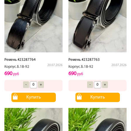
Ремень #23287764
Ремень #23287763
20.07.2026
20.07.2026
Корпус.Б.1В-92
Корпус.Б.1В-92
690
690
руб
руб
-
+
-
+
Купить
Купить