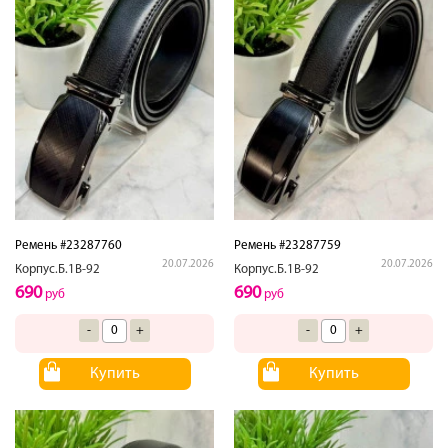
Ремень #23287760
Ремень #23287759
20.07.2026
20.07.2026
Корпус.Б.1В-92
Корпус.Б.1В-92
690
690
руб
руб
-
+
-
+
Купить
Купить