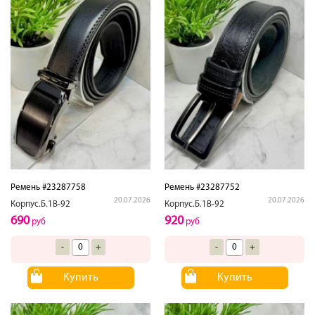
Ремень #23287758
Ремень #23287752
20.07.2026
20.07.2026
Корпус.Б.1В-92
Корпус.Б.1В-92
690
920
руб
руб
-
+
-
+
Купить
Купить