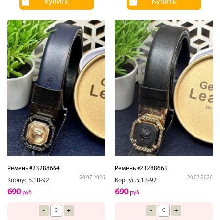
Купить
Купить
Ремень #23288664
Ремень #23288663
20.07.2026
20.07.2026
Корпус.Б.1В-92
Корпус.Б.1В-92
690
690
руб
руб
-
+
-
+