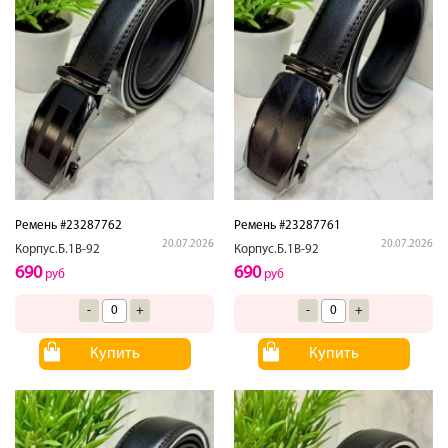
Ремень #23287762
Ремень #23287761
20.07.2026
20.07.2026
Корпус.Б.1В-92
Корпус.Б.1В-92
690
690
руб
руб
-
+
-
+
Купить
Купить