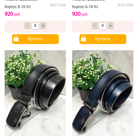
20.07.2026
20.07.2026
Корпус.Б.1В-92
Корпус.Б.1В-92
920
920
руб
руб
-
+
-
+
Купить
Купить