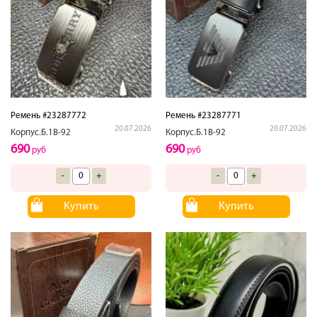
Ремень #23287772
Ремень #23287771
20.07.2026
20.07.2026
Корпус.Б.1В-92
Корпус.Б.1В-92
690
690
руб
руб
-
+
-
+
Купить
Купить