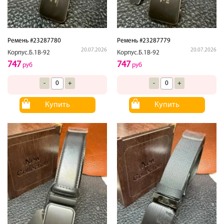
Ремень #23287780
Ремень #23287779
20.07.2026
20.07.2026
Корпус.Б.1В-92
Корпус.Б.1В-92
747
747
руб
руб
-
+
-
+
Купить
Купить