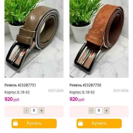
Ремень #23287751
Ремень #23287750
20.07.2026
20.07.2026
Корпус.Б.1В-92
Корпус.Б.1В-92
920
920
руб
руб
-
+
-
+
Купить
Купить