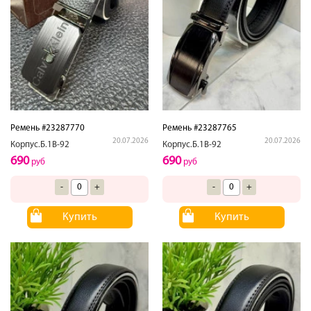
Ремень #23287770
Ремень #23287765
20.07.2026
20.07.2026
Корпус.Б.1В-92
Корпус.Б.1В-92
690
690
руб
руб
-
+
-
+
Купить
Купить