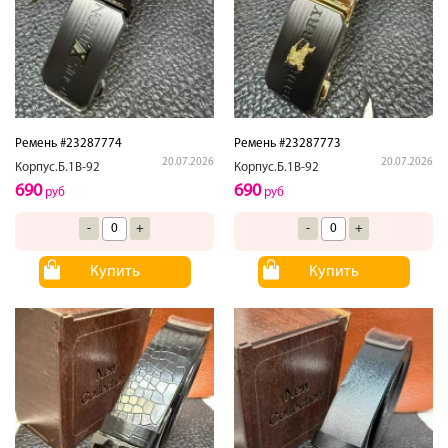
Ремень #23287774
Ремень #23287773
20.07.2026
20.07.2026
Корпус.Б.1В-92
Корпус.Б.1В-92
690
690
руб
руб
-
+
-
+
Купить
Купить