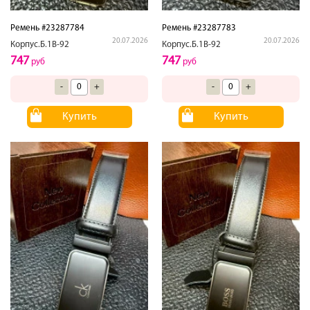
Ремень #23287784
Ремень #23287783
20.07.2026
20.07.2026
Корпус.Б.1В-92
Корпус.Б.1В-92
747
747
руб
руб
-
+
-
+
Купить
Купить