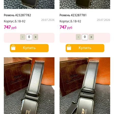
Ремень #23287782
Ремень #23287781
20.07.2026
20.07.2026
Корпус.Б.1В-92
Корпус.Б.1В-92
747
747
руб
руб
-
+
-
+
Купить
Купить