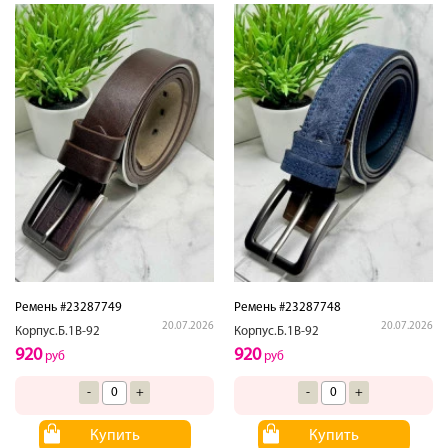
Ремень #23287749
Ремень #23287748
20.07.2026
20.07.2026
Корпус.Б.1В-92
Корпус.Б.1В-92
920
920
руб
руб
-
+
-
+
Купить
Купить