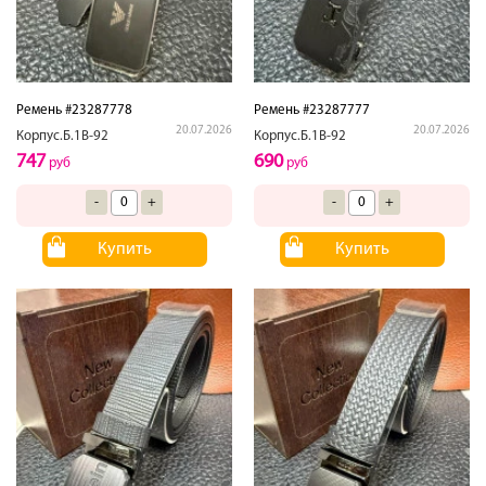
Ремень #23287778
Ремень #23287777
20.07.2026
20.07.2026
Корпус.Б.1В-92
Корпус.Б.1В-92
747
690
руб
руб
-
+
-
+
Купить
Купить