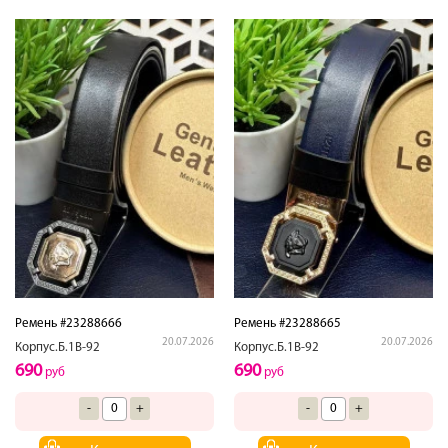
Ремень #23288666
Ремень #23288665
20.07.2026
20.07.2026
Корпус.Б.1В-92
Корпус.Б.1В-92
690
690
руб
руб
-
+
-
+