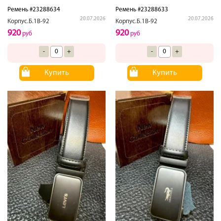
Ремень #23288634
Ремень #23288633
20.07.2026
20.07.2026
Корпус.Б.1В-92
Корпус.Б.1В-92
920
920
руб
руб
-
+
-
+
Купить
Купить