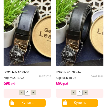
Ремень #23288668
Ремень #23288667
20.07.2026
20.07.2026
Корпус.Б.1В-92
Корпус.Б.1В-92
690
690
руб
руб
-
+
-
+
Купить
Купить