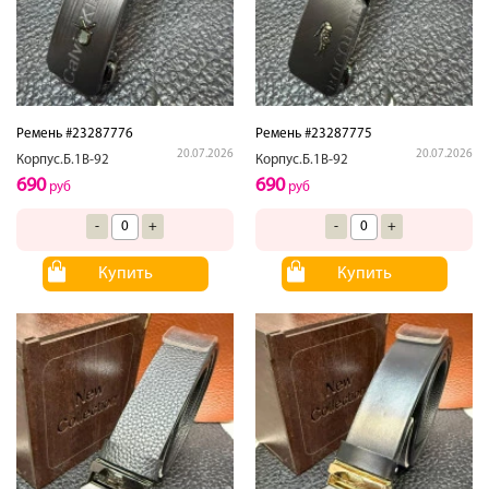
Ремень #23287776
Ремень #23287775
20.07.2026
20.07.2026
Корпус.Б.1В-92
Корпус.Б.1В-92
690
690
руб
руб
-
+
-
+
Купить
Купить