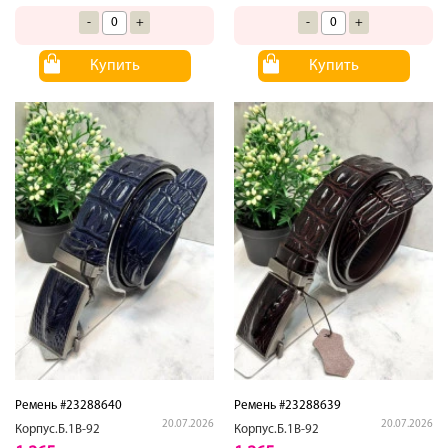
-
+
-
+
Купить
Купить
Ремень #23288640
Ремень #23288639
20.07.2026
20.07.2026
Корпус.Б.1В-92
Корпус.Б.1В-92