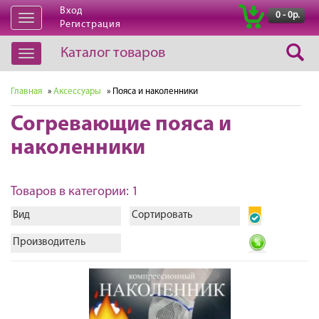
Вход
|
0 - 0р.
Открыть
Регистрация
навигацию
Каталог товаров
Открыть
навигацию
Главная
»
Аксессуары
» Пояса и наколенники
Согревающие пояса и
наколенники
Товаров в категории: 1
Вид
Сортировать
Производитель