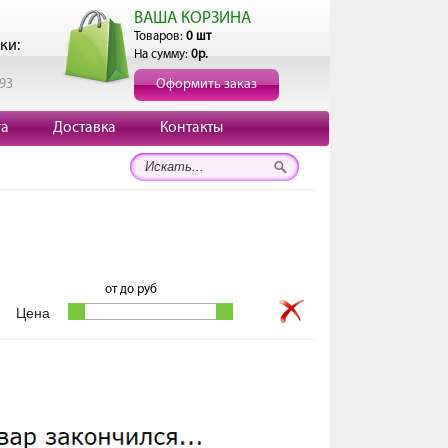
ВАША КОРЗИНА
Товаров:
0 шт
ки:
На сумму:
0р.
193
Оформить заказ
та
Доставка
Контакты
от
до
руб