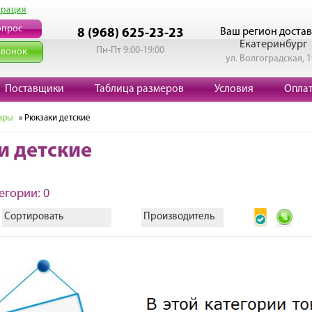
трация
опрос
Ваш регион достав
8 (968) 625-23-23
Екатеринбург
Пн-Пт 9:00-19:00
звонок
ул. Волгоградская, 
Поставщики
Таблица размеров
Условия
Опла
ары
» Рюкзаки детские
и детские
егории: 0
Сортировать
Производитель