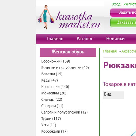
Вход
|
Регис
Задать в
Заказать 
Главная
Каталог
Новинки
Главная
»
Аксессу
Женская обувь
Босоножки (159)
Рюкзак
Ботинки и полуботинки (49)
Балетки (15)
Кеды (47)
Товаров в кат
Кроссовки (440)
Мокасины (20)
Вид
Сланцы (22)
Сандали (11)
Сапоги и полусапожки (12)
Туфли (117)
Угги (11)
Коробками (17)