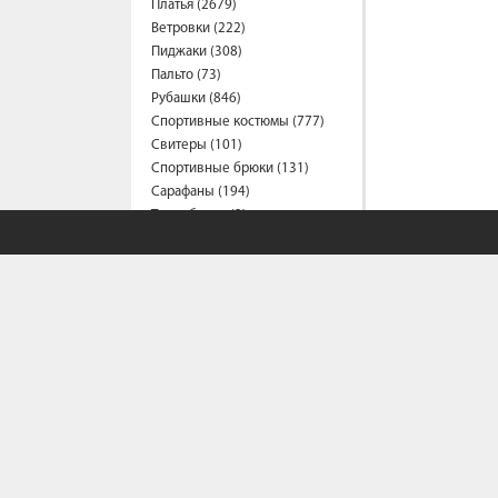
Платья (2679)
Ветровки (222)
Пиджаки (308)
Пальто (73)
Рубашки (846)
Спортивные костюмы (777)
Свитеры (101)
Спортивные брюки (131)
Сарафаны (194)
Термобелье (2)
Трусы (44)
Туники (214)
Толстовки (563)
Топы (157)
Футболки (1536)
Фартуки (3)
Халаты (41)
Шарфы и платки (37)
Шорты (462)
Штаны (665)
Юбки (319)
Плащи (7)