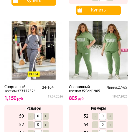
Купить
Купить
Спортивный
Спортивный
24-104
Линия.27-65
костюм #23442324
костюм #23441905
19.07.2026
18.07.2026
1,150
805
руб
руб
Размеры
Размеры
50
52
-
+
-
+
52
54
-
+
-
+