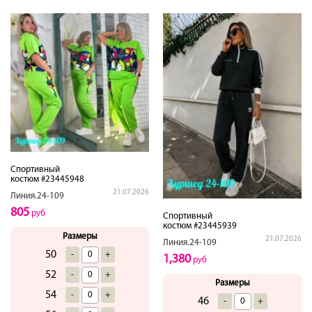
Спортивный
костюм #23445948
21.07.2026
Линия.24-109
805
руб
Спортивный
костюм #23445939
Размеры
21.07.2026
Линия.24-109
50
-
+
1,380
руб
52
-
+
Размеры
54
-
+
46
-
+