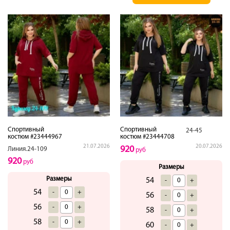
Спортивный
Спортивный
24-45
костюм #23444967
костюм #23444708
21.07.2026
20.07.2026
920
Линия.24-109
руб
920
руб
Размеры
Размеры
54
-
+
54
-
+
56
-
+
56
-
+
58
-
+
58
-
+
60
-
+