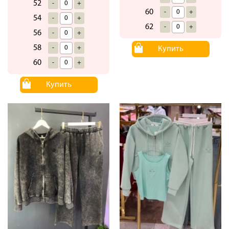
52
-
+
60
-
+
54
-
+
62
-
+
56
-
+
58
-
+
Купить
60
-
+
Купить