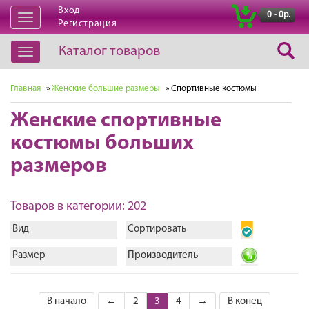
Вход
|
0 - 0р.
Открыть
Регистрация
навигацию
Каталог товаров
Открыть
навигацию
Главная
»
Женские большие размеры
» Спортивные костюмы
Женские спортивные
костюмы больших
размеров
Товаров в категории: 202
Вид
Сортировать
Размер
Производитель
В начало
←
2
3
4
→
В конец