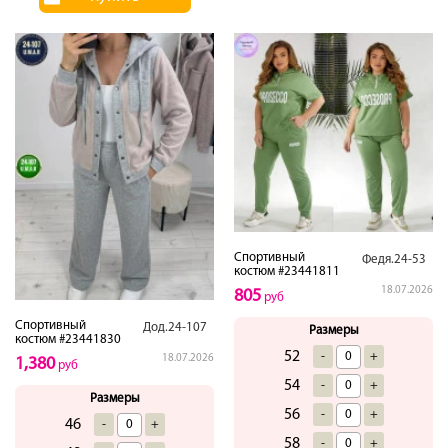
Спортивный
Федя.24-53
костюм #23441811
18.07.2026
805
руб
Спортивный
Дод.24-107
Размеры
костюм #23441830
52
-
+
18.07.2026
1,380
руб
54
-
+
Размеры
56
-
+
46
-
+
58
-
+