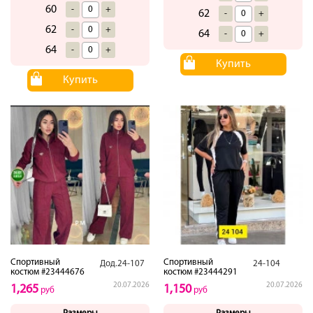
60
-
+
62
-
+
62
-
+
64
-
+
64
-
+
Купить
Купить
Спортивный
Спортивный
Дод.24-107
24-104
костюм #23444676
костюм #23444291
20.07.2026
20.07.2026
1,265
1,150
руб
руб