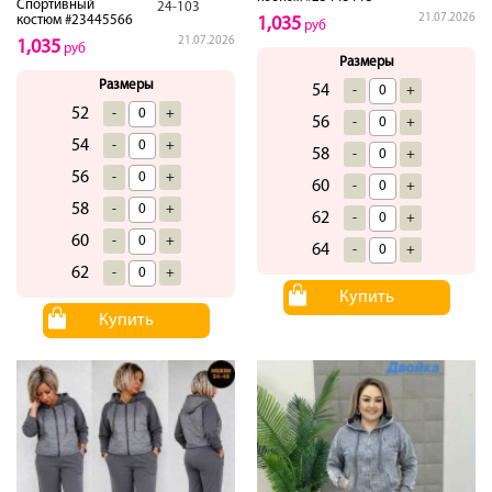
Спортивный
24-103
21.07.2026
костюм #23445566
1,035
руб
21.07.2026
1,035
руб
Размеры
Размеры
54
-
+
52
-
+
56
-
+
54
-
+
58
-
+
56
-
+
60
-
+
58
-
+
62
-
+
60
-
+
64
-
+
62
-
+
Купить
Купить