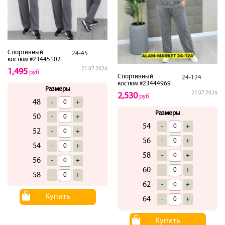
Спортивный
24-45
костюм #23445102
21.07.2026
1,495
руб
Спортивный
24-124
костюм #23444969
Размеры
21.07.2026
2,530
руб
48
-
+
Размеры
50
-
+
54
-
+
52
-
+
56
-
+
54
-
+
58
-
+
56
-
+
60
-
+
58
-
+
62
-
+
Купить
64
-
+
Купить