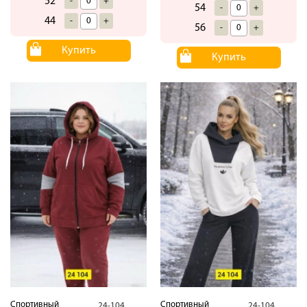
52
-
+
54
-
+
44
-
+
56
-
+
Купить
Купить
Спортивный
Спортивный
24-104
24-104