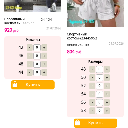
Спортивный
24-124
костюм #23445955
21.07.2026
920
руб
Спортивный
костюм #23445952
Размеры
21.07.2026
Линия.24-109
42
-
+
804
руб
46
-
+
Размеры
48
-
+
48
-
+
44
-
+
50
-
+
Купить
52
-
+
54
-
+
56
-
+
58
-
+
Купить