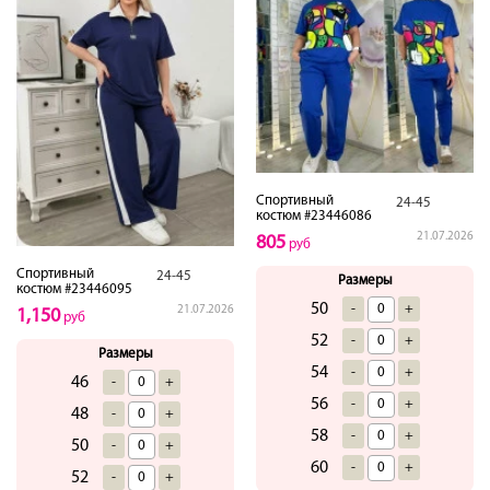
Спортивный
24-45
костюм #23446086
21.07.2026
805
руб
Спортивный
24-45
Размеры
костюм #23446095
50
-
+
21.07.2026
1,150
руб
52
-
+
Размеры
54
-
+
46
-
+
56
-
+
48
-
+
58
-
+
50
-
+
60
-
+
52
-
+