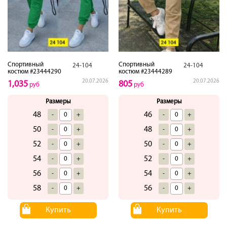
Спортивный
Спортивный
24-104
24-104
костюм #23444290
костюм #23444289
20.07.2026
20.07.2026
1,035
805
руб
руб
Размеры
Размеры
48
46
-
+
-
+
50
48
-
+
-
+
52
50
-
+
-
+
54
52
-
+
-
+
56
54
-
+
-
+
58
56
-
+
-
+
Купить
Купить