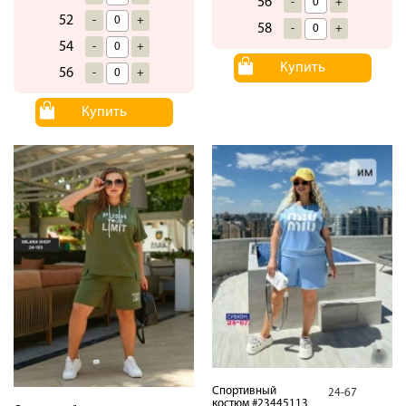
56
-
+
52
-
+
58
-
+
54
-
+
Купить
56
-
+
Купить
Спортивный
24-67
костюм #23445113