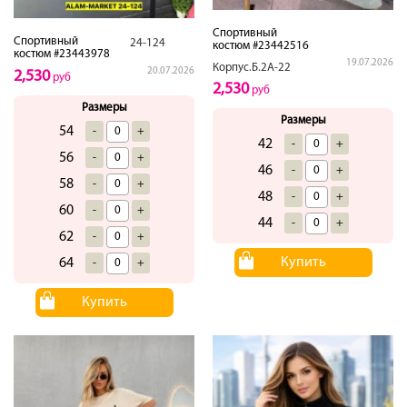
Спортивный
Спортивный
24-124
костюм #23442516
костюм #23443978
19.07.2026
Корпус.Б.2А-22
20.07.2026
2,530
руб
2,530
руб
Размеры
Размеры
54
-
+
42
-
+
56
-
+
46
-
+
58
-
+
48
-
+
60
-
+
44
-
+
62
-
+
Купить
64
-
+
Купить