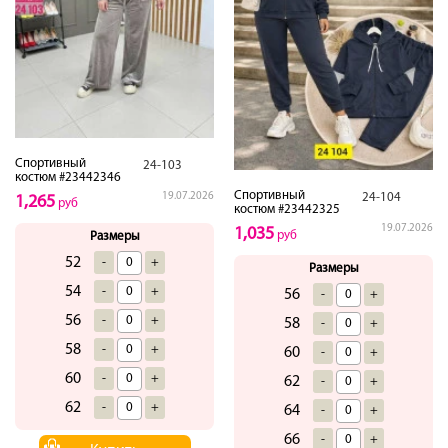
Спортивный
24-103
костюм #23442346
Спортивный
19.07.2026
24-104
1,265
руб
костюм #23442325
19.07.2026
1,035
руб
Размеры
52
-
+
Размеры
54
-
+
56
-
+
56
-
+
58
-
+
58
-
+
60
-
+
60
-
+
62
-
+
62
-
+
64
-
+
66
-
+