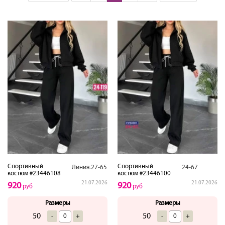
Спортивный
Спортивный
Линия.27-65
24-67
костюм #23446108
костюм #23446100
21.07.2026
21.07.2026
920
920
руб
руб
Размеры
Размеры
50
50
-
+
-
+