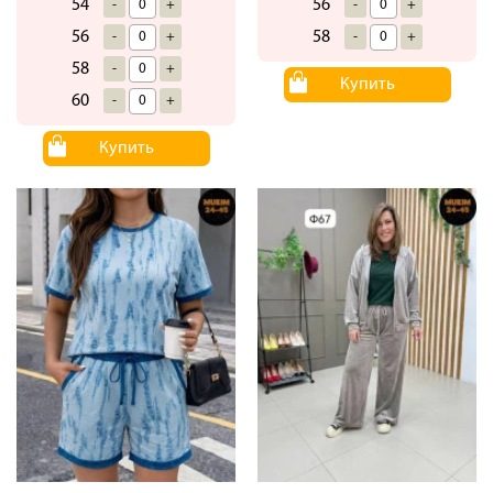
54
56
-
+
-
+
56
58
-
+
-
+
58
-
+
Купить
60
-
+
Купить