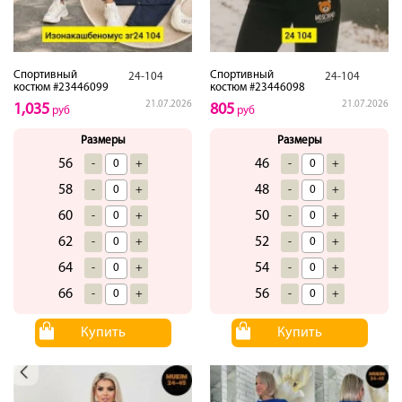
Спортивный
Спортивный
24-104
24-104
костюм #23446099
костюм #23446098
21.07.2026
21.07.2026
1,035
805
руб
руб
Размеры
Размеры
56
46
-
+
-
+
58
48
-
+
-
+
60
50
-
+
-
+
62
52
-
+
-
+
64
54
-
+
-
+
66
56
-
+
-
+
Купить
Купить