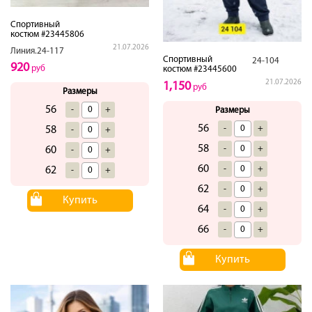
Спортивный
костюм #23445806
21.07.2026
Линия.24-117
Спортивный
24-104
920
руб
костюм #23445600
21.07.2026
1,150
руб
Размеры
56
-
+
Размеры
56
-
+
58
-
+
58
-
+
60
-
+
60
-
+
62
-
+
62
-
+
Купить
64
-
+
66
-
+
Купить