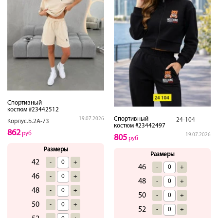
Спортивный
костюм #23442512
Спортивный
19.07.2026
24-104
Корпус.Б.2А-73
костюм #23442497
862
руб
19.07.2026
805
руб
Размеры
Размеры
42
-
+
46
-
+
46
-
+
48
-
+
48
-
+
50
-
+
50
-
+
52
-
+