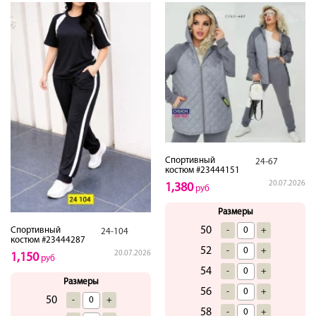
Спортивный
24-67
костюм #23444151
20.07.2026
1,380
руб
Размеры
50
-
+
Спортивный
24-104
костюм #23444287
52
-
+
20.07.2026
1,150
руб
54
-
+
Размеры
56
-
+
50
-
+
58
-
+