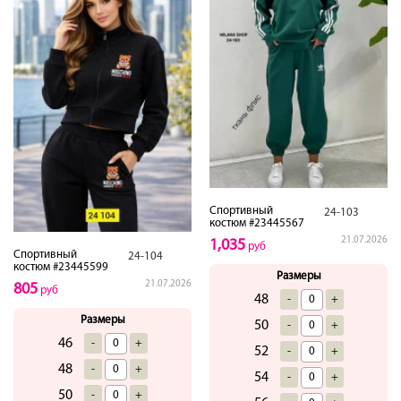
Спортивный
24-103
костюм #23445567
21.07.2026
1,035
руб
Спортивный
24-104
костюм #23445599
Размеры
21.07.2026
805
руб
48
-
+
Размеры
50
-
+
46
-
+
52
-
+
48
-
+
54
-
+
50
-
+