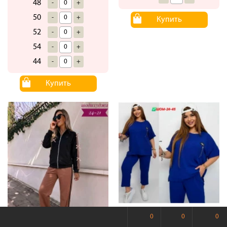
48
-
+
50
-
+
Купить
52
-
+
54
-
+
44
-
+
Купить
Спортивный
0
0
0
24-45
костюм #23441208