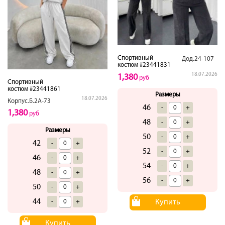
Спортивный
Дод.24-107
костюм #23441831
18.07.2026
1,380
руб
Спортивный
костюм #23441861
Размеры
18.07.2026
Корпус.Б.2А-73
46
-
+
1,380
руб
48
-
+
Размеры
50
-
+
42
-
+
52
-
+
46
-
+
54
-
+
48
-
+
56
-
+
50
-
+
44
Купить
-
+
Купить