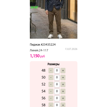
Пиджак #23435224
13.07.2026
Линия.24-117
1,150
руб
Размеры
48
-
+
50
-
+
52
-
+
54
-
+
56
-
+
58
-
+